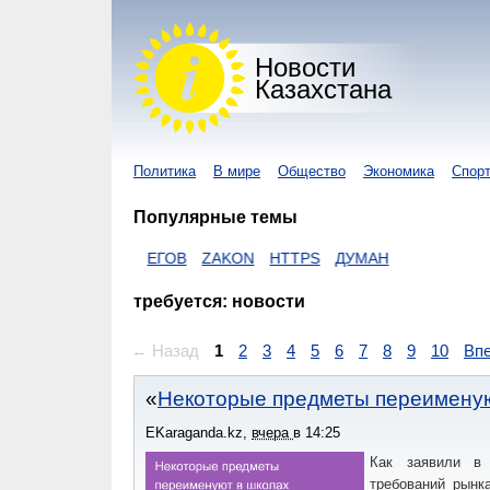
Новости
Казахстана
Политика
В мире
Общество
Экономика
Спор
Популярные темы
НАВИРУС
ЕГОВ
ZAKON
HTTPS
ДУМАН
требуется: новости
← Назад
1
2
3
4
5
6
7
8
9
10
Вп
Некоторые предметы переименую
EKaraganda.kz
,
вчера
в
14:25
Как заявили в 
требований рынк