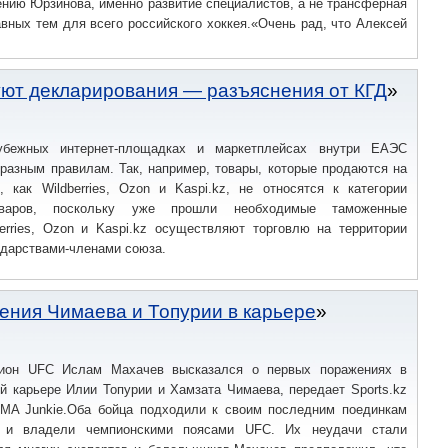
нию Юрзинова, именно развитие специалистов, а не трансферная
вных тем для всего российского хоккея.«Очень рад, что Алексей
буют декларирования — разъяснения от КГД
убежных интернет-площадках и маркетплейсах внутри ЕАЭС
разным правилам. Так, например, товары, которые продаются на
, как Wildberries, Ozon и Kaspi.kz, не относятся к категории
оваров, поскольку уже прошли необходимые таможенные
berries, Ozon и Kaspi.kz осуществляют торговлю на территории
дарствами-членами союза.
ения Чимаева и Топурии в карьере
пион UFC Ислам Махачев высказался о первых поражениях в
й карьере Илии Топурии и Хамзата Чимаева, передает Sports.kz
MA Junkie.Оба бойца подходили к своим последним поединкам
 и владели чемпионскими поясами UFC. Их неудачи стали