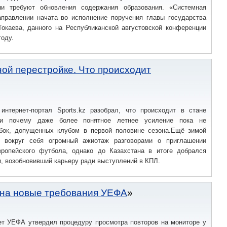
и требуют обновления содержания образования. «Системная
аправлении начата во исполнение поручения главы государства
окаева, данного на Республиканской августовской конференции
году.
ной перестройке. Что происходит
 интернет-портал Sports.kz разобрал, что происходит в стане
 и почему даже более понятное летнее усиление пока не
бок, допущенных клубом в первой половине сезона.Ещё зимой
л вокруг себя огромный ажиотаж разговорами о приглашении
ропейского футбола, однако до Казахстана в итоге добрался
, возобновивший карьеру ради выступлений в КПЛ.
 на новые требования УЕФА
ет УЕФА утвердил процедуру просмотра повторов на мониторе у