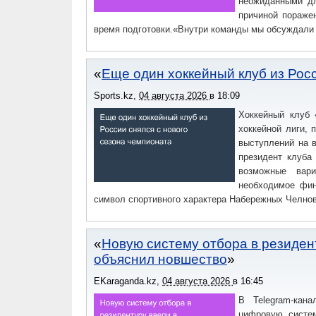
неожиданными дл
причиной поражен
время подготовки.«Внутри команды мы обсуждали 
Еще один хоккейный клуб из Рос
Sports.kz
,
04 августа 2026
в
18:09
Хоккейный клуб 
хоккейной лиги, п
выступлений на 
президент клуба
возможные вари
необходимое фин
символ спортивного характера Набережных Челнов
Новую систему отбора в резиден
объяснил новшество
EKaraganda.kz
,
04 августа 2026
в
16:45
В Telegram-кан
цифровую систем