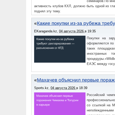
семинаров.По мне
активность клубов КХЛ, должно быть одной из гла
поднял эту тему.
Какие покупки из-за рубежа тре
EKaraganda.kz
,
04 августа 2026
в
19:35
Покупки на зар
оформляются по 
таких площадках
иностранных т
процедуры.«Wild
ЕАЭС между госу
Махачев объяснил первые пораж
Sports.kz
,
04 августа 2026
в
18:39
Российский чем
профессионально
со ссылкой на M
непобежденными