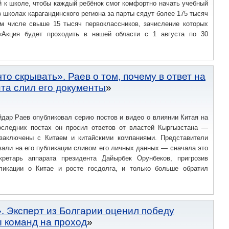
й к школе, чтобы каждый ребёнок смог комфортно начать учебный
в школах карагандинского региона за парты сядут более 175 тысяч
ом числе свыше 15 тысяч первоклассников, зачисление которых
«Акция будет проходить в нашей области с 1 августа по 30
что скрывать». Раев о том, почему в ответ на
нта слил его документы
дар Раев опубликовал серию постов и видео о влиянии Китая на
оследних постах он просил ответов от властей Кыргызстана —
 заключены с Китаем и китайскими компаниями. Представители
вали на его публикации сливом его личных данных — сначала это
кретарь аппарата президента Дайырбек Орунбеков, пригрозив
ликации о Китае и росте госдолга, и только больше обратил
. Эксперт из Болгарии оценил победу
 команд на проход