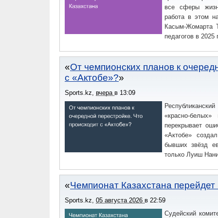
все сферы жизн
работа в этом н
Касым-Жомарта Т
педагогов в 2025 
От чемпионских планов к очеред
с «Актобе»?
Sports.kz
,
вчера
в
13:09
Республиканский
«красно-белых»
перекрывает оши
«Актобе» созда
бывших звёзд ев
только Луиш Нани
Чемпионат Казахстана перейдет
Sports.kz
,
05 августа 2026
в
22:59
Судейский комит