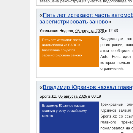
завершена реконструкция участка водопровода по
от дома № 34 до № 45).
Пять лет истекают: часть автомо
зарегистрировать заново
Уральская Неделя
,
05 августа 2026
в
12:43
Владельцам авт
регистрации, на
этом сообщили в
Auto. Речь идет
которые нельзя 
ограничений.
Владимир Юрзинов назвал главну
Sports.kz
,
05 августа 2026
в
03:19
Трехкратный ол
Юрзинов заявил 
Sports.kz со ссы
главного трен
пожаловался на о