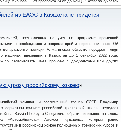
 улице Аханова — от проспекта Абая до улицы Сатпаева (участок
билей из ЕАЭС в Казахстане придется
омобилей, поставленных на учет по программе временной
помнили о необходимости вовремя пройти переоформление. Об
 департаменте полиции Алматинской области, передает Tengri
 о машинах, ввезенных в Казахстан до 1 сентября 2022 года,
было легализовать из-за проблем с документами или других
ю угрозу российскому хоккею
импийский чемпион и заслуженный тренер СССР Владимир
о серьезном кризисе российской тренерской школы, передает
лкой на Russia-Hockey.ru.Специалист обратил внимание на слова
ера «Автомобилиста» Алексея Кудашова, который ранее
тсутствие в российском хоккее полноценных тренерских курсов и