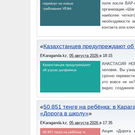
поля после ВАР-
организации.«Ш
наиболее четког
необходимости м
контакта или клю
Казахстанцев предупреждают об
EKaraganda.kz
,
05 августа 2026
в
18:15
АНАСТАСИЯ НОВИ
человек. Вы узна
срочно перевести
это вовсе не он
видео, созданное
50 851 теңге на ребёнка: в Кара
«Дорога в школу»
EKaraganda.kz
,
05 августа 2026
в
17:35
Акция «Дорога 