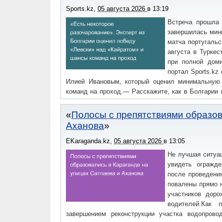
Sports.kz
,
05 августа 2026
в
13:19
Встреча прошла 
завершилась мини
матча португальс
августа в Туркес
при полной доми
портал Sports.kz
Илией Ивановым, который оценил минимальную
команд на проход.— Расскажите, как в Болгари
ожидал, что «Левски» предстоит сложный матч, 
контролировать игру и создавать больше моментов
Полосы с препятствиями образов
Аханова
EKaraganda.kz
,
05 августа 2026
в
13:05
Не лучшая ситуа
увидеть огражде
после проведени
повалены прямо 
участников доро
водителей.Как
завершением реконструкции участка водопрово