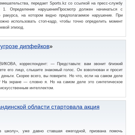
вмешательства, передает Sports.kz со ссылкой на пресс-службу
аг 1. Определение нарушенияПросмотр должен начинаться с
о ракурса, на котором видно предполагаемое нарушение. При
ожно использовать стоп-кадр, чтобы точно определить момент
чевой эпизод.
 угрозе дипфейков
КОВА, корреспондент: — Представьте: вам звонит близкий
ете его лицо, слышите знакомый голос. Он взволнован и просит
 деньги. Скорее всего, вы поверите. Но что, если на самом деле
? На экране — словно я. Но на самом деле это синтетическое
 искусственным интеллектом.
гандинской области стартовала акция
в школу», уже давно ставшая ежегодной, призвана помочь