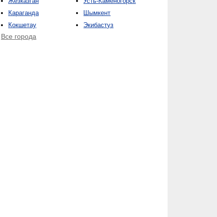
Жезказган
Усть-Каменогорск
Караганда
Шымкент
Кокшетау
Экибастуз
Все города