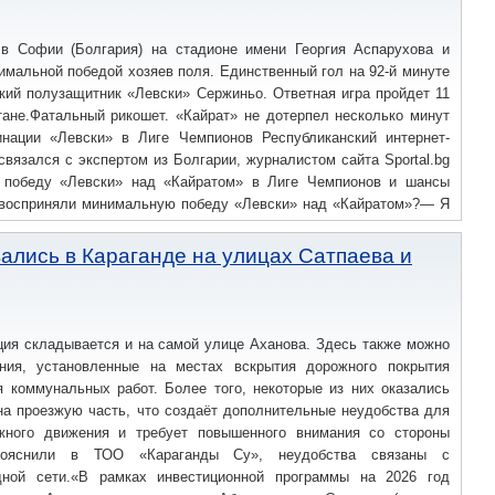
в Софии (Болгария) на стадионе имени Георгия Аспарухова и
мальной победой хозяев поля. Единственный гол на 92-й минуте
кий полузащитник «Левски» Сержиньо. Ответная игра пройдет 11
тане.Фатальный рикошет. «Кайрат» не дотерпел несколько минут
нации «Левски» в Лиге Чемпионов Республиканский интернет-
 связался с экспертом из Болгарии, журналистом сайта Sportal.bg
 победу «Левски» над «Кайратом» в Лиге Чемпионов и шансы
и восприняли минимальную победу «Левски» над «Кайратом»?— Я
но в то же время я ожидал, что команда Хулио Веласкеса будет
.
ались в Караганде на улицах Сатпаева и
ция складывается и на самой улице Аханова. Здесь также можно
ния, установленные на местах вскрытия дорожного покрытия
я коммунальных работ. Более того, некоторые из них оказались
на проезжую часть, что создаёт дополнительные неудобства для
жного движения и требует повышенного внимания со стороны
 пояснили в ТОО «Караганды Су», неудобства связаны с
дной сети.«В рамках инвестиционной программы на 2026 год