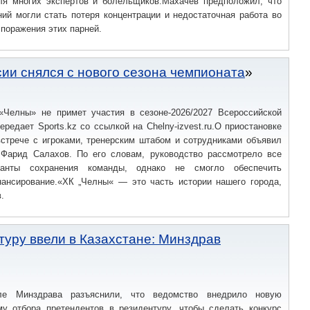
я многих экспертов и болельщиков.Махачев предположил, что
ий могли стать потеря концентрации и недостаточная работа во
поражения этих парней.
сии снялся с нового сезона чемпионата
«Челны» не примет участия в сезоне-2026/2027 Всероссийской
ередает Sports.kz со ссылкой на Chelny-izvest.ru.О приостановке
встрече с игроками, тренерским штабом и сотрудниками объявил
 Фарид Салахов. По его словам, руководство рассмотрело все
анты сохранения команды, однако не смогло обеспечить
ансирование.«ХК „Челны« — это часть истории нашего города,
.
туру ввели в Казахстане: Минздрав
але Минздрава разъяснили, что ведомство внедрило новую
у отбора претендентов в резидентуру, чтобы сделать конкурс