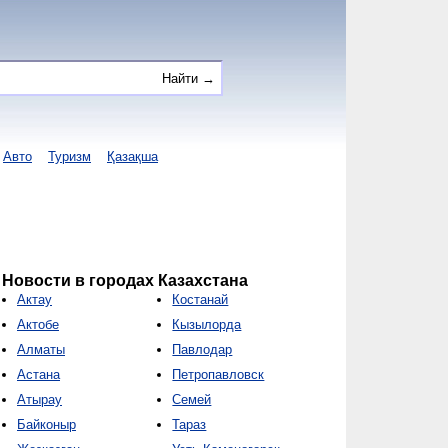
Авто
Туризм
Қазақша
Новости в городах Казахстана
Актау
Костанай
Актобе
Кызылорда
Алматы
Павлодар
Астана
Петропавловск
Атырау
Семей
Байконыр
Тараз