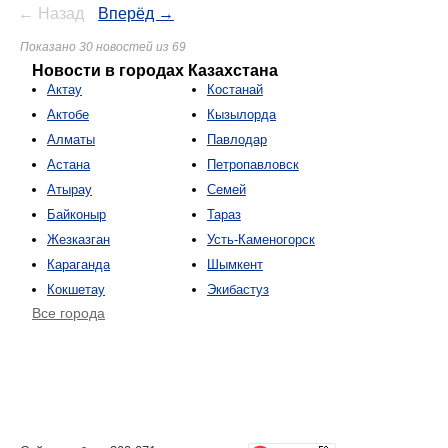
← Назад
Вперёд →
Показано 30 новостей из 69
Новости в городах Казахстана
Актау
Костанай
Актобе
Кызылорда
Алматы
Павлодар
Астана
Петропавловск
Атырау
Семей
Байконыр
Тараз
Жезказган
Усть-Каменогорск
Караганда
Шымкент
Кокшетау
Экибастуз
Все города