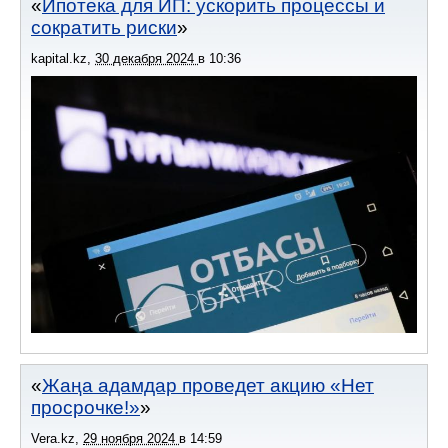
Ипотека для ИП: ускорить процессы и
сократить риски
kapital.kz
,
30 декабря 2024
в
10:36
Жаңа адамдар проведет акцию «Нет
просрочке!»
Vera.kz
,
29 ноября 2024
в
14:59