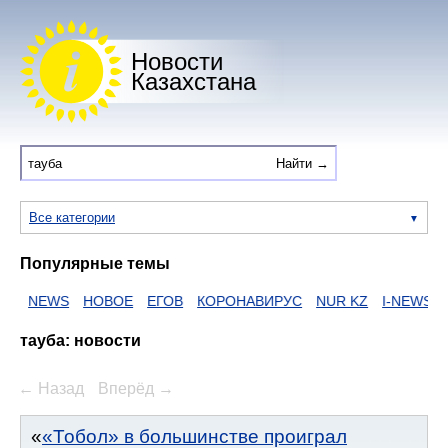
Новости
Казахстана
Все категории
Популярные темы
NEWS
НОВОЕ
ЕГОВ
КОРОНАВИРУС
NUR KZ
I-NEWS KZ
В
тауба: новости
← Назад
Вперёд →
«Тобол» в большинстве проиграл