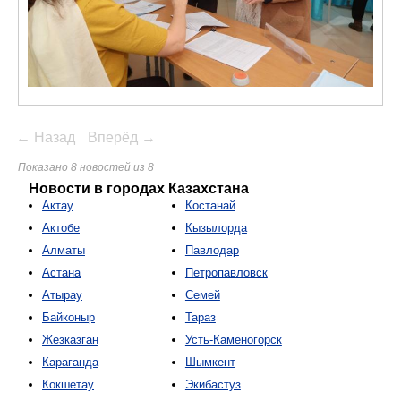
← Назад
Вперёд →
Показано 8 новостей из 8
Новости в городах Казахстана
Актау
Костанай
Актобе
Кызылорда
Алматы
Павлодар
Астана
Петропавловск
Атырау
Семей
Байконыр
Тараз
Жезказган
Усть-Каменогорск
Караганда
Шымкент
Кокшетау
Экибастуз