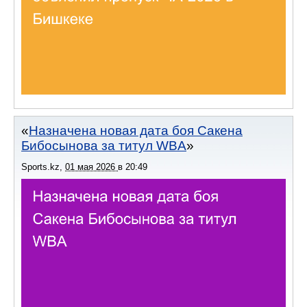
Назначена новая дата боя Сакена
Бибосынова за титул WBA
Sports.kz
,
01 мая 2026
в
20:49