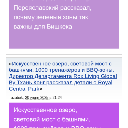
Искусственное озеро, световой мост с
башнями, 1000 тренажёров и BBQ-зоны.
Директор Департамента Rox Living Global
Ву Тхань Конг рассказал детали о Royal
Central Park
Tazabek
,
20 июня 2025
в
21:24