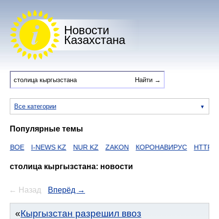
Новости
Казахстана
Все категории
Популярные темы
I-NEWS KZ
NUR KZ
ZAKON
КОРОНАВИРУС
HTTPS
ЕГОВ
столица кыргызстана: новости
← Назад
Вперёд →
Кыргызстан разрешил ввоз