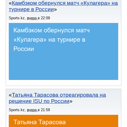
Камбэком обернулся матч «Кулагера» на
турнире в России
Sports.kz
,
вчера
в
22:09
Татьяна Тарасова отреагировала на
решение ISU по России
Sports.kz
,
вчера
в
21:59