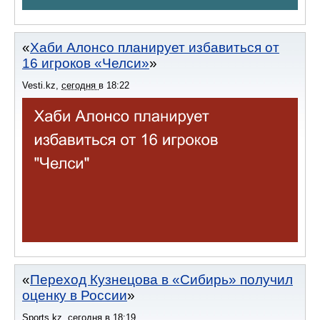
Хаби Алонсо планирует избавиться от
16 игроков «Челси»
Vesti.kz
,
сегодня
в
18:22
Переход Кузнецова в «Сибирь» получил
оценку в России
Sports.kz
,
сегодня
в
18:19