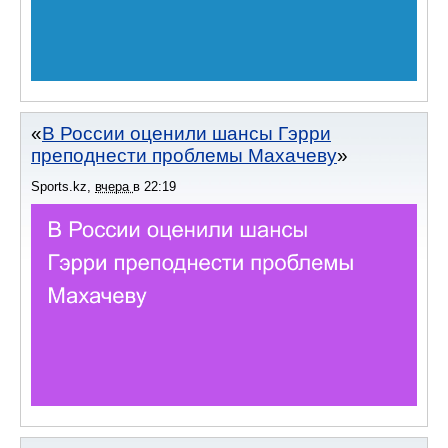
В России оценили шансы Гэрри
преподнести проблемы Махачеву
Sports.kz
,
вчера
в
22:19