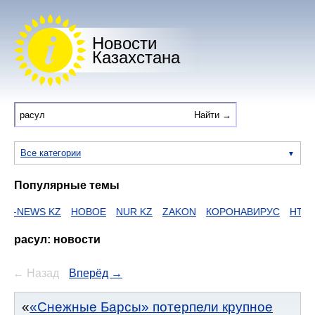
Новости
Казахстана
Все категории
Популярные темы
WS KZ
НОВОЕ
NUR KZ
ZAKON
КОРОНАВИРУС
HTTPS
ЕГО
расул: новости
← Назад
Вперёд →
«Снежные Барсы» потерпели крупное