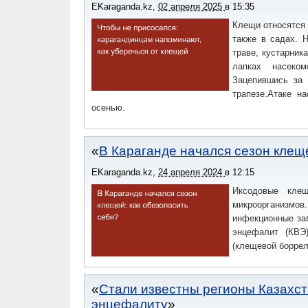
EKaraganda.kz
,
02 апреля 2025
в
15:35
Клещи относятся 
также в садах. 
траве, кустарник
лапках насеком
Зацепившись за
трапезе.Атаке н
осенью.
В Караганде начался сезон клеще
EKaraganda.kz
,
24 апреля 2024
в
12:15
Иксодовые кле
микроорганизмов
инфекционные за
энцефалит (КВЭ)
(клещевой боррел
Стали известны регионы Казахс
энцефалиту