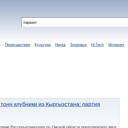
т
Происшествия
Культура
Наука
Здоровье
Hi-Tech
Интернет
 тонн клубники из Кыргызстана: партия
ление Россельхознадзора по Омской области предотвратило ввоз