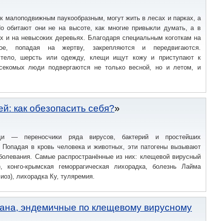
к малоподвижным паукообразным, могут жить в лесах и парках, а
Но обитают они не на высоте, как многие привыкли думать, а в
ах и на невысоких деревьях. Благодаря специальным коготкам на
ое, попадая на жертву, закрепляются и передвигаются.
 тело, шерсть или одежду, клещи ищут кожу и приступают к
асекомых люди подвергаются не только весной, но и летом, и
й: как обезопасить себя?
щи — переносчики ряда вирусов, бактерий и простейших
. Попадая в кровь человека и животных, эти патогены вызывают
болевания. Самые распространённые из них: клещевой вирусный
, конго-крымская геморрагическая лихорадка, болезнь Лайма
иоз), лихорадка Ку, туляремия.
тана, эндемичные по клещевому вирусному