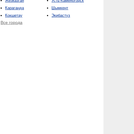
Жезказган
Усть-Каменогорск
Караганда
Шымкент
Кокшетау
Экибастуз
Все города