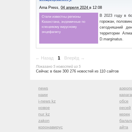
Arna Press
,
04 апреля 2024
в
12:08
В 2023 году в б
горожан, половина
сегодняшний де
территории Алма
D.marginatus.
← Назад
1
Вперёд →
Показано 5 новостей из 5
Сейчас в базе 300 276 новостей из 110 сайтов
news
аэроп
наии
караг
i-news kz
обсе
новое
ресей
nur kz
керек
zakon
балал
коронавирус
айта