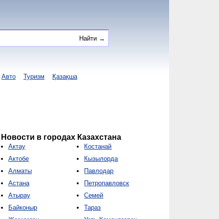
Авто
Туризм
Қазақша
Новости в городах Казахстана
Актау
Костанай
Актобе
Кызылорда
Алматы
Павлодар
Астана
Петропавловск
Атырау
Семей
Байконыр
Тараз