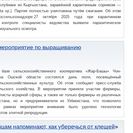
 клубники из Кыргызстана, заражённой карантинным сорняком —
ta sp.). Партия полностью уничтожена путём сжигания. Об этом
ссельхознадзоре.27 октября 2025 года при карантинном
 контроле специалисты ведомства выявили паразитическое
визуального осмотра.
 мероприятие по выращиванию
азе сельскохозяйственного кооператива «Жар-Башы» Чон-
она Ошской области состоялся день поля, посвящённый
ьскохозяйственных культур. Об этом сообщает пресс-служба
льского хозяйства. В мероприятии приняли участие фермеры,
листы аграрной сферы, а также не только фермеры из различных
стана, но и предприниматели из Узбекистана, что позволило
В рамках мероприятия внимание было уделено технологии
тов элитной репродукции.
нцам напоминают, как уберечься от клещей