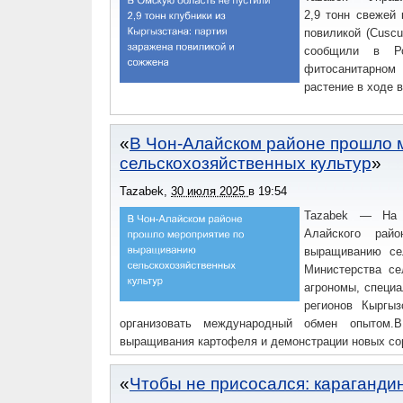
2,9 тонн свежей
повиликой (Cuscu
сообщили в Ро
фитосанитарном
растение в ходе 
В Чон-Алайском районе прошло
сельскохозяйственных культур
Tazabek
,
30 июля 2025
в
19:54
Tazabek — На б
Алайского рай
выращиванию сел
Министерства се
агрономы, специа
регионов Кыргыз
организовать международный обмен опытом.
выращивания картофеля и демонстрации новых сор
Чтобы не присосался: караганди