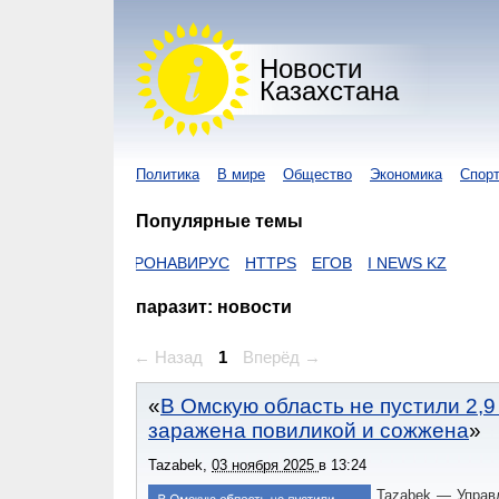
Новости
Казахстана
Политика
В мире
Общество
Экономика
Спор
Популярные темы
ZAKON
КОРОНАВИРУС
HTTPS
ЕГОВ
I NEWS KZ
паразит: новости
← Назад
1
Вперёд →
В Омскую область не пустили 2,9
заражена повиликой и сожжена
Tazabek
,
03 ноября 2025
в
13:24
Tazabek — Управ