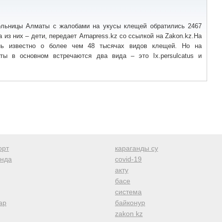
ольницы Алматы с жалобами на укусы клещей обратились 2467
 из них – дети, передает Arnapress.kz со ссылкой на Zakon.kz.На
нь известно о более чем 48 тысячах видов клещей. Но на
ты в основном встречаются два вида – это Ix.persulcatus и
орт
караганды су
анда
covid-19
акту
басе
система
ар
байконур
zakon kz