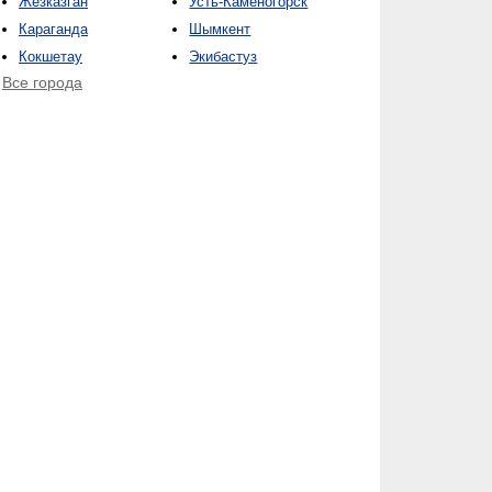
Жезказган
Усть-Каменогорск
Караганда
Шымкент
Кокшетау
Экибастуз
Все города