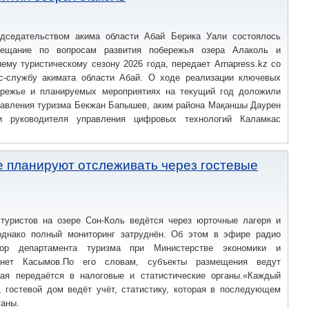
дседательством акима области Абай Берика Уали состоялось
вещание по вопросам развития побережья озера Алаколь и
нему туристическому сезону 2026 года, передает Arnapress.kz со
с-службу акимата области Абай. О ходе реализации ключевых
ережье и планируемых мероприятиях на текущий год доложили
равления туризма Бекжан Бапышев, аким района Мақаншы Даурен
и руководителя управления цифровых технологий Каламкас
е планируют отслеживать через гостевые
туристов на озере Сон-Коль ведётся через юрточные лагеря и
однако полный мониторинг затруднён. Об этом в эфире радио
ор департамента туризма при Министерстве экономики и
нет Касымов.По его словам, субъекты размещения ведут
орая передаётся в налоговые и статистические органы.«Каждый
, гостевой дом ведёт учёт, статистику, которая в последующем
ганы.