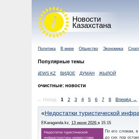
Новости
Казахстана
Политика
В мире
Общество
Экономика
Спор
Популярные темы
R KZ
I-NEWS KZ
ВИДОЕ
ДУМАН
ЖЫЛОЙ
очистные: новости
← Назад
1
2
3
4
5
6
7
8
Вперёд →
Недостатки туристической инфр
EKaraganda.kz
,
13 июня 2026
в
15:15
По его словам, в
до сих пор оста