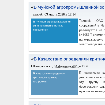
В Чуйской агропромышленной зо
Tazabek
,
03 марта 2026
в
12:14
Tazabek — ОАО «
сооружений в Чу
реализуется на 
№1057-Т.«Комплек
на окружающую с
животноводства: 
В Казахстане определили критич
EKaraganda.kz
,
14 февраля 2026
в
12:46
К критически в
деятельности кот
эту группу в
берегоукрепите
пунктов от павод