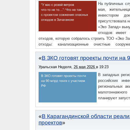
На публичных сл
мая, жительниц
инвестором д
присутствовала н
«Эко Запад» выну
отходов имеет 
отходов, которую собралось строить ТОО «Эко За
отходы: канализационные очистные соору
мусоросортировочный комплекс, бесхозный полиго
В ЗКО готовят проекты почти на 
Уральская Неделя
,
26 мая 2026
в
19:23
В западных реги
российских инв
региональных ак
малотоннажного 
планируют запусти
В Карагандинской области реали
проектов