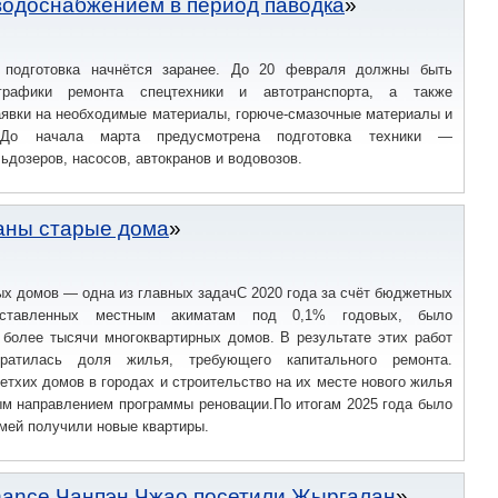
 водоснабжением в период паводка
, подготовка начнётся заранее. До 20 февраля должны быть
рафики ремонта спецтехники и автотранспорта, а также
аявки на необходимые материалы, горюче-смазочные материалы и
и.До начала марта предусмотрена подготовка техники —
льдозеров, насосов, автокранов и водовозов.
ваны старые дома
х домов — одна из главных задачС 2020 года за счёт бюджетных
доставленных местным акиматам под 0,1% годовых, было
 более тысячи многоквартирных домов. В результате этих работ
кратилась доля жилья, требующего капитального ремонта.
етхих домов в городах и строительство на их месте нового жилья
ым направлением программы реновации.По итогам 2025 года было
емей получили новые квартиры.
nance Чанпэн Чжао посетили Жыргалан