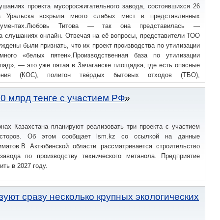
ушаниях проекта мусоросжигательного завода, состоявшихся 26
а Уральска вскрыла много слабых мест в представленных
окументах.Любовь Титова — так она представилась —
а слушаниях онлайн. Отвечая на её вопросы, представители ТОО
ждены были признать, что их проект производства по утилизации
много «белых пятен».Производственная база по утилизации
пад», — это уже пятая в Зачаганске площадка, где есть опасные
жения (КОС), полигон твёрдых бытовых отходов (ТБО),
н токсичных отходов.
90 млрд тенге с участием РФ
онах Казахстана планируют реализовать три проекта с участием
есторов. Об этом сообщает lsm.kz со ссылкой на данные
иматов.В Актюбинской области рассматривается строительство
завода по производству технического метанола. Предприятие
ть в 2027 году.
зуют сразу несколько крупных экологических