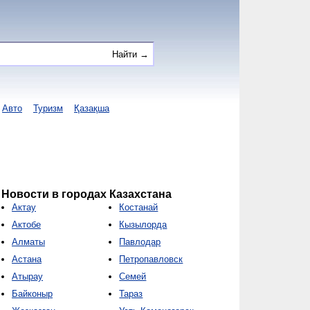
Авто
Туризм
Қазақша
Новости в городах Казахстана
Актау
Костанай
Актобе
Кызылорда
Алматы
Павлодар
Астана
Петропавловск
Атырау
Семей
Байконыр
Тараз