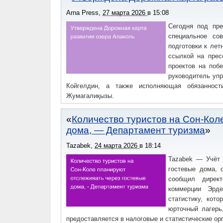
Arna Press
,
27 марта 2026
в
15:08
Сегодня под пре
специальное со
подготовки к лет
ссылкой на прес
проектов на поб
руководитель уп
Койгелдин, а также исполняющая обязанност
Жумагалиқызы.
Количество туристов на Сон-Кол
дома, — Департамент туризма
Tazabek
,
24 марта 2026
в
18:14
Tazabek — Учёт 
гостевые дома, 
сообщил директ
коммерции Эрде
статистику, кот
юрточный лагерь
предоставляется в налоговые и статистические ор