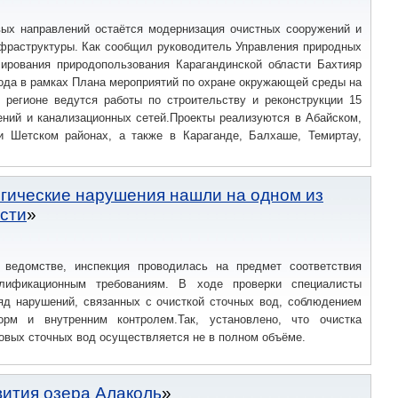
ых направлений остаётся модернизация очистных сооружений и
фраструктуры. Как сообщил руководитель Управления природных
лирования природопользования Карагандинской области Бахтияр
года в рамках Плана мероприятий по охране окружающей среды на
в регионе ведутся работы по строительству и реконструкции 15
ений и канализационных сетей.Проекты реализуются в Абайском,
и Шетском районах, а также в Караганде, Балхаше, Темиртау,
огические нарушения нашли на одном из
сти
ведомстве, инспекция проводилась на предмет соответствия
алификационным требованиям. В ходе проверки специалисты
яд нарушений, связанных с очисткой сточных вод, соблюдением
орм и внутренним контролем.Так, установлено, что очистка
овых сточных вод осуществляется не в полном объёме.
ития озера Алаколь