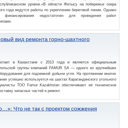
спубликанском уровне.«В области Жетысу на побережье озера
го года ведутся работы по укреплению береговой линии. Однако
 финансирования недостаточен для проведения работ
мпами.
овый вид ремонта горно-шахтного
ботает в Казахстане с 2013 года и является официальным
польской группы компаний FAMUR SA — одного из крупнейших
оборудования для подземной добычи угля. На протяжении многих
ании успешно используется на шахтах Карагандинского угольного
циалисты ТОО Famur Kazakhstan обеспечивают её техническое
оставку запасных частей и ремонт.
то…»: Что не так с проектом сожжения