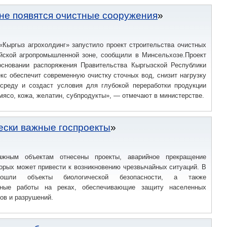
не появятся очистные сооружения
Кыргыз агрохолдинг» запустило проект строительства очистных
йской агропромышленной зоне, сообщили в Минсельхозе.Проект
основании распоряжения Правительства Кыргызской Республики
с обеспечит современную очистку сточных вод, снизит нагрузку
реду и создаст условия для глубокой переработки продукции
мясо, кожа, желатин, субпродукты», — отмечают в министерстве.
ески важные госпроекты
ажным объектам отнесены проекты, аварийное прекращение
орых может привести к возникновению чрезвычайных ситуаций. В
ошли объекты биологической безопасности, а также
льные работы на реках, обеспечивающие защиту населенных
ков и разрушений.