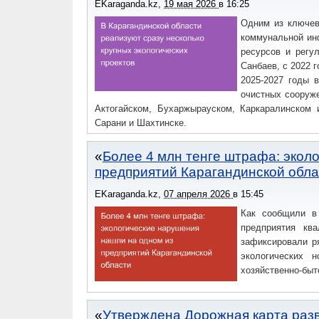
EKaraganda.kz
,
19 мая 2026
в
16:25
Одним из ключев
коммунальной ин
ресурсов и регу
Санбаев, с 2022 
2025-2027 годы 
очистных сооруж
Актогайском, Бухаржырауском, Каркаралинском 
Сарани и Шахтинске.
Более 4 млн тенге штрафа: экол
предприятий Карагандинской обла
EKaraganda.kz
,
07 апреля 2026
в
15:45
Как сообщили в 
предприятия кв
зафиксировали р
экологических н
хозяйственно-быт
Утверждена Дорожная карта разв