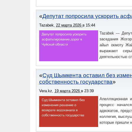
Депутат попросила ускорить асф
Tazabek
,
22 марта 2026
в
15:44
Tazabek — Депут
заседания Жогор
айыл окмоту Жай
выражают серь
деятельностью сп
Суд Шымкента оставил без измен
собственность государства
Vera.kz
,
19 марта 2026
в
23:39
Апелляционная и
процесс начался
адвокатов, пред
коллегия, выслуш
которые пришли н