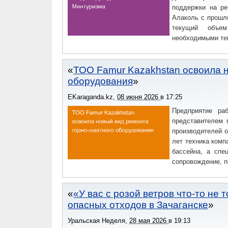
поддержки на ре
Алаколь с прошло
текущий объем
необходимыми те
ТОО Famur Kazakhstan освоила н
оборудования
EKaraganda.kz
,
08 июня 2026
в
17:25
Предприятие ра
представителем 
производителей 
лет техника комп
бассейна, а спе
сопровождение, п
«У вас с розой ветров что-то не 
опасных отходов в Зачаганске
Уральская Неделя
,
28 мая 2026
в
19:13