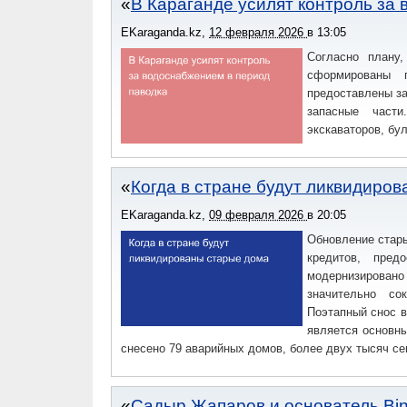
В Караганде усилят контроль за
EKaraganda.kz
,
12 февраля 2026
в
13:05
Согласно плану
сформированы г
предоставлены з
запасные част
экскаваторов, бу
Когда в стране будут ликвидиро
EKaraganda.kz
,
09 февраля 2026
в
20:05
Обновление стары
кредитов, пре
модернизировано
значительно со
Поэтапный снос в
является основн
снесено 79 аварийных домов, более двух тысяч с
Садыр Жапаров и основатель Bi