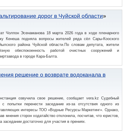
альтирование дорог в Чуйской области
ат Чолпон Эсенаманова 18 марта 2026 года в ходе пленарного
ку Кенеша подняла вопросы жителей ряда сёл Сары-Кооского
ылского района Чуйской области.По словам депутата, жители
ёзную обеспокоенность работой очистных сооружений и
иртзавода в городе Кара-Балта.
ения решение о возврате водоканала в
нстанция озвучила свое решение, сообщает vera.kz Судебный
 с попытки перенести заседание из-за отсутствия одного из
ставляющих интересы ТОО «Водные Ресурсы Маркетинг». Однако,
ав мнения сторон ходатайство отклонила, посчитав, что юристов,
а заседании достаточно для участия в прениях.