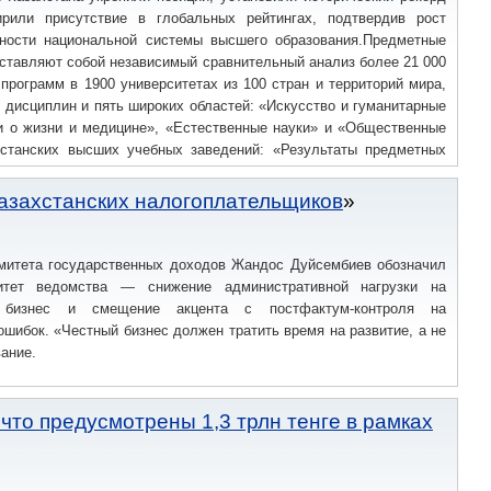
рили присутствие в глобальных рейтингах, подтвердив рост
бности национальной системы высшего образования.Предметные
ставляют собой независимый сравнительный анализ более 21 000
программ в 1900 университетах из 100 стран и территорий мира,
дисциплин и пять широких областей: «Искусство и гуманитарные
ки о жизни и медицине», «Естественные науки» и «Общественные
хстанских высших учебных заведений: «Результаты предметных
да показывают, что система высшего образования Казахстана
ь.
казахстанских налогоплательщиков
митета государственных доходов Жандос Дуйсембиев обозначил
итет ведомства — снижение административной нагрузки на
й бизнес и смещение акцента с постфактум-контроля на
шибок. «Честный бизнес должен тратить время на развитие, а не
ание.
что предусмотрены 1,3 трлн тенге в рамках