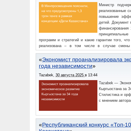
Министр подчер
реализованные си
повышение эффе
детей. Документ
финансирования 
принципиальные
программ и стратегий и какие гарантии того, чт
реализована – в том числе в случае смены 
направлений: образование, здравоохранение, соци
Экономист проанализировала эк
года независимости
Tazabek
,
30 августа 2025
в
13:44
Tazabek — Эконо
Кыргызстана за 3
Стилистика и орф
с мнением автора
Республиканский конкурс «Топ-1