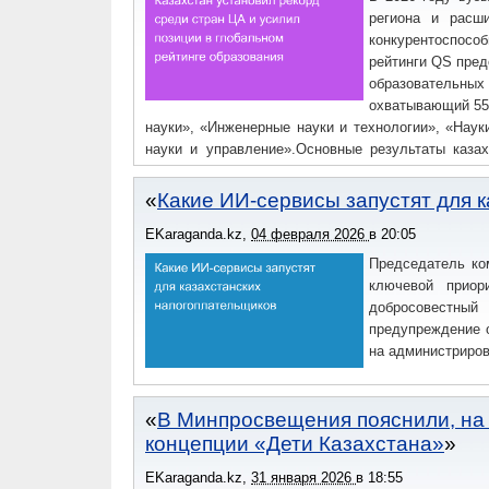
региона и расши
конкурентоспосо
рейтинги QS пред
образовательных 
охватывающий 55 
науки», «Инженерные науки и технологии», «Нау
науки и управление».Основные результаты каза
рейтингов лучших университетов мира 2026 го
продолжает укреплять свою конкурентоспособност
Какие ИИ-сервисы запустят для 
EKaraganda.kz
,
04 февраля 2026
в
20:05
Председатель ко
ключевой приор
добросовестны
предупреждение о
на администриров
В Минпросвещения пояснили, на 
концепции «Дети Казахстана»
EKaraganda.kz
,
31 января 2026
в
18:55