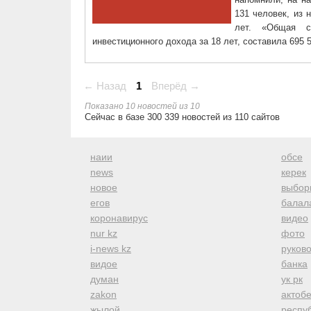
131 человек, из 
лет. «Общая с
инвестиционного дохода за 18 лет, составила 695 
← Назад
1
Вперёд →
Показано 10 новостей из 10
Сейчас в базе 300 339 новостей из 110 сайтов
наии
обсе
news
керек
новое
выбор
егов
балал
коронавирус
видео
nur kz
фото
i-news kz
руков
видое
банка
думан
ук рк
zakon
актоб
жылой
респуб