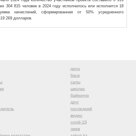
них 304 815 человек в 2024 году исполнилось или исполнится 18
умма начислений, сформированная от 50% усредненного
519 269 долларов.
депо
басе
ы
салы
ар
школах
байконур
друг
одитель
последний
ведио
covid-19
е
лиев
лики казахстан
zakon kz