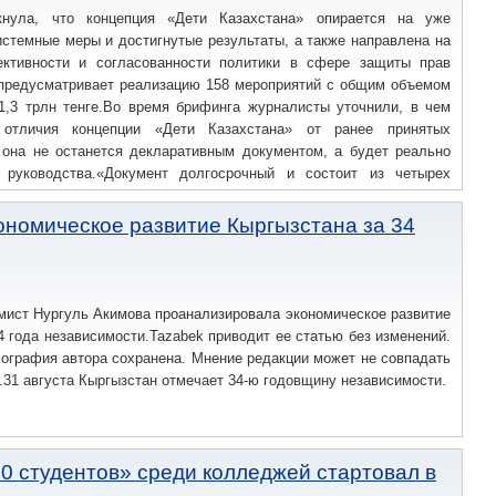
кнула, что концепция «Дети Казахстана» опирается на уже
стемные меры и достигнутые результаты, а также направлена на
ктивности и согласованности политики в сфере защиты прав
 предусматривает реализацию 158 мероприятий с общим объемом
1,3 трлн тенге.Во время брифинга журналисты уточнили, в чем
 отличия концепции «Дети Казахстана» от ранее принятых
о она не останется декларативным документом, а будет реально
руководства.«Документ долгосрочный и состоит из четырех
альное обеспечение и защита прав детей.
ономическое развитие Кыргызстана за 34
мист Нургуль Акимова проанализировала экономическое развитие
4 года независимости.Tazabek приводит ее статью без изменений.
ография автора сохранена. Мнение редакции может не совпадать
.31 августа Кыргызстан отмечает 34-ю годовщину независимости.
00 студентов» среди колледжей стартовал в