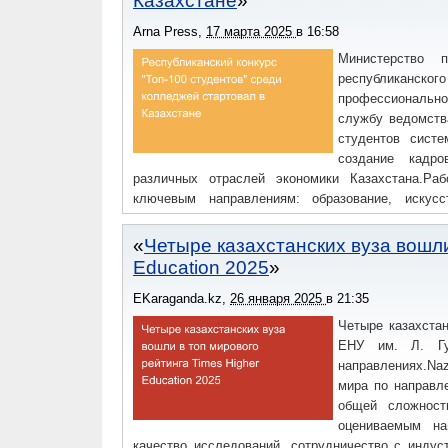
Казахстане
Arna Press
,
17 марта 2025
в
16:58
Министерство 
республиканского
профессионально
службу ведомств
студентов систе
создание кадро
различных отраслей экономики Казахстана.Ра
ключевым направлениям: образование, искус
обеспечение, естественные науки, математика и с
управление и право, социальные науки и информ
Четыре казахстанских вуза вошли
инженерные, обрабатывающие и строительные о
Education 2025
студенты организаций технического и профессио
просвещения РКФото: gov.kz/memleket
EKaraganda.kz
,
26 января 2025
в
21:35
Четыре казахстан
ЕНУ им. Л. Гу
направлениях.Naz
мира по направле
общей сложност
оцениваемым на
качество исследований, сотрудничество с индус