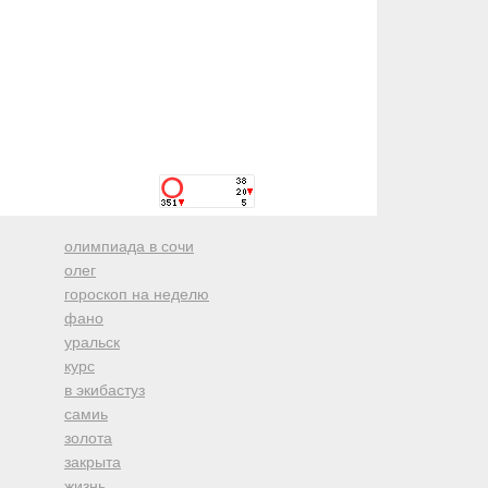
олимпиада в сочи
олег
гороскоп на неделю
фано
уральск
курс
в экибастуз
самиь
золота
закрыта
жизнь