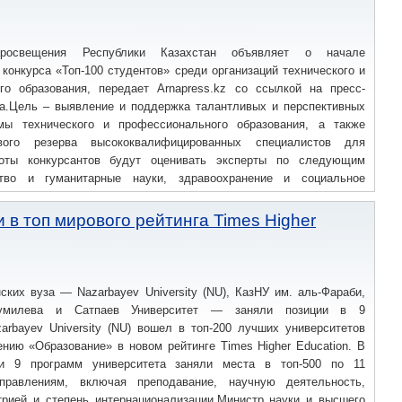
просвещения Республики Казахстан объявляет о начале
 конкурса «Топ-100 студентов» среди организаций технического и
го образования, передает Arnapress.kz со ссылкой на пресс-
а.Цель – выявление и поддержка талантливых и перспективных
мы технического и профессионального образования, а также
вого резерва высококвалифицированных специалистов для
боты конкурсантов будут оценивать эксперты по следующим
ство и гуманитарные науки, здравоохранение и социальное
татистика, информационно-коммуникационные технологии, бизнес,
ация, сельское, лесное, рыболовное хозяйство и ветеринария,
 в топ мирового рейтинга Times Higher
трасли, а также службы.Принять участие могут все желающие
нального образования.Организатор – НАО «Talap» Министерства
ских вуза — Nazarbayev University (NU), КазНУ им. аль-Фараби,
милева и Сатпаев Университет — заняли позиции в 9
arbayev University (NU) вошел в топ-200 лучших университетов
нию «Образование» в новом рейтинге Times Higher Education. В
и 9 программ университета заняли места в топ-500 по 11
правлениям, включая преподавание, научную деятельность,
трией и степень интернационализации.Министр науки и высшего