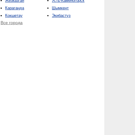
Жезказган
Усть-Каменогорск
Караганда
Шымкент
Кокшетау
Экибастуз
Все города