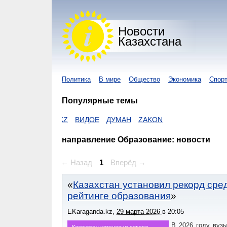
Новости
Казахстана
Политика
В мире
Общество
Экономика
Спор
Популярные темы
I-NEWS KZ
ВИДОЕ
ДУМАН
ZAKON
направление Образование: новости
← Назад
1
Вперёд →
Казахстан установил рекорд сре
рейтинге образования
EKaraganda.kz
,
29 марта 2026
в
20:05
В 2026 году вузы