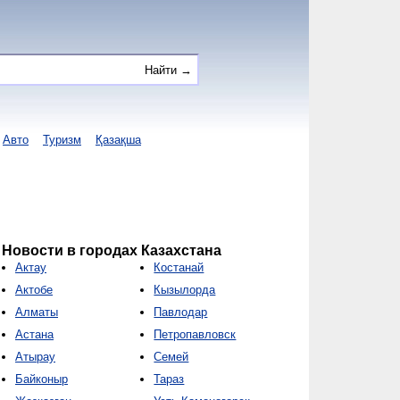
Авто
Туризм
Қазақша
Новости в городах Казахстана
Актау
Костанай
Актобе
Кызылорда
Алматы
Павлодар
Астана
Петропавловск
Атырау
Семей
Байконыр
Тараз