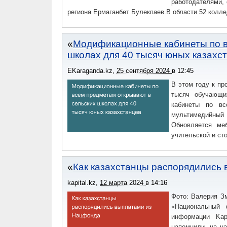
работодателями,
региона Ермаганбет Булекпаев.В области 52 колле
Модификационные кабинеты по в
школах для 40 тысяч юных казахс
EKaraganda.kz
,
25 сентября 2024
в
12:45
В этом году к пр
тысяч обучающи
кабинеты по вс
мультимедийный
Обновляется ме
учительской и ст
Как казахстанцы распорядились
kapital.kz
,
12 марта 2024
в
14:16
Фото: Валерия З
«Национальный 
информации Kap
напомнили, на на