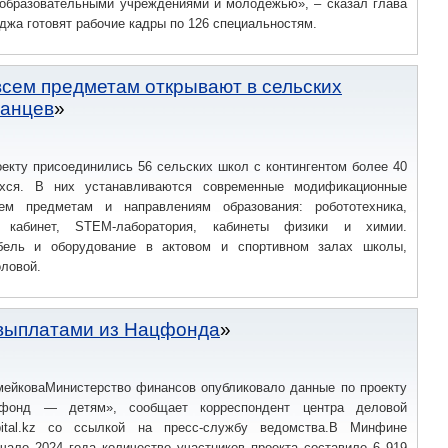
 образовательными учреждениями и молодёжью», – сказал глава
джа готовят рабочие кадры по 126 специальностям.
сем предметам открывают в сельских
танцев
оекту присоединились 56 сельских школ с контингентом более 40
хся. В них устанавливаются современные модификационные
ем предметам и направлениям образования: робототехника,
 кабинет, STEM-лаборатория, кабинеты физики и химии.
бель и оборудование в актовом и спортивном залах школы,
оловой.
 выплатами из Нацфонда
мейковаМинистерство финансов опубликовало данные по проекту
фонд — детям», сообщает корреспондент центра деловой
ital.kz со ссылкой на пресс-службу ведомства.В Минфине
чало 2024 года количество участников проекта составило 6 919