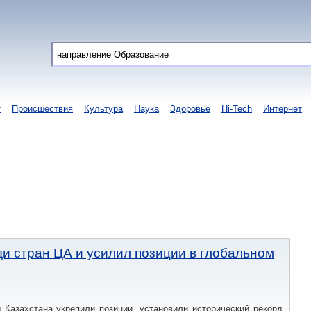
т
Происшествия
Культура
Наука
Здоровье
Hi-Tech
Интернет
ди стран ЦА и усилил позиции в глобальном
 Казахстана укрепили позиции, установили исторический рекорд