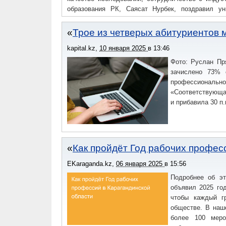
образования РК, Саясат Нурбек, поздравил ун
достижение является ярким свидетельством высок
Трое из четверых абитуриентов м
kapital.kz
,
10 января 2025
в
13:46
Фото: Руслан Пр
зачислено 73% 
профессиональн
«Соответствующа
и прибавила 30 п.
Как пройдёт Год рабочих профес
EKaraganda.kz
,
06 января 2025
в
15:56
Подробнее об эт
объявил 2025 го
чтобы каждый г
обществе. В наш
более 100 меро