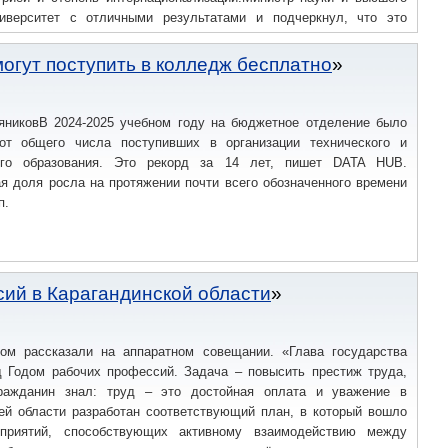
иверситет с отличными результатами и подчеркнул, что это
ого профессионализма и академической активности коллектива.
огут поступить в колледж бесплатно
яниковВ 2024-2025 учебном году на бюджетное отделение было
от общего числа поступивших в организации технического и
ого образования. Это рекорд за 14 лет, пишет DATA HUB.
я доля росла на протяжении почти всего обозначенного времени
п.
сий в Карагандинской области
ом рассказали на аппаратном совещании. «Глава государства
д Годом рабочих профессий. Задача – повысить престиж труда,
ражданин знал: труд – это достойная оплата и уважение в
ей области разработан соответствующий план, в который вошло
приятий, способствующих активному взаимодействию между