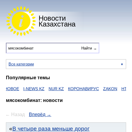
Новости
Казахстана
Все категории
Популярные темы
Е
I-NEWS KZ
NUR KZ
КОРОНАВИРУС
ZAKON
HTTPS
ЕГО
мясокомбинат: новости
← Назад
Вперёд →
В четыре раза меньше дорог