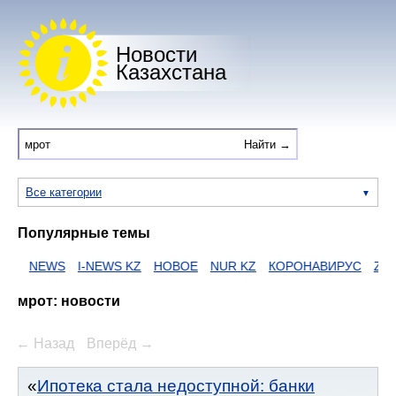
Новости
Казахстана
Все категории
Популярные темы
И
NEWS
I-NEWS KZ
НОВОЕ
NUR KZ
КОРОНАВИРУС
ZAKO
мрот: новости
← Назад
Вперёд →
Ипотека стала недоступной: банки