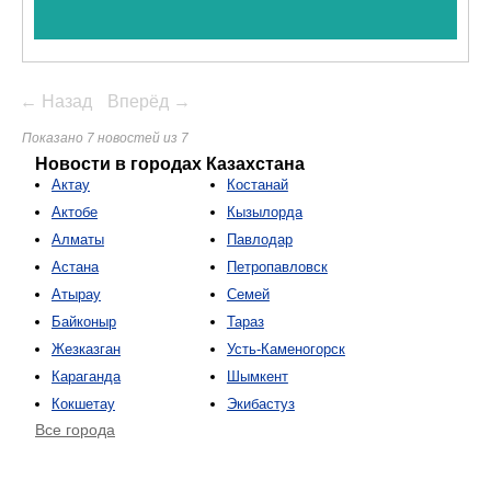
← Назад
Вперёд →
Показано 7 новостей из 7
Новости в городах Казахстана
Актау
Костанай
Актобе
Кызылорда
Алматы
Павлодар
Астана
Петропавловск
Атырау
Семей
Байконыр
Тараз
Жезказган
Усть-Каменогорск
Караганда
Шымкент
Кокшетау
Экибастуз
Все города