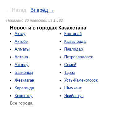
← Назад
Вперёд →
Показано 30 новостей из 1 582
Новости в городах Казахстана
Актау
Костанай
Актобе
Кызылорда
Алматы
Павлодар
Астана
Петропавловск
Атырау
Семей
Байконыр
Тараз
Жезказган
Усть-Каменогорск
Караганда
Шымкент
Кокшетау
Экибастуз
Все города