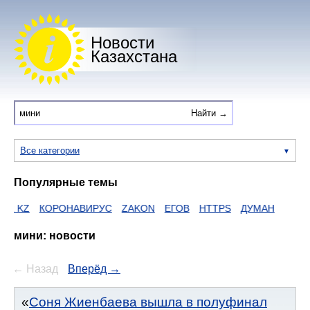
Новости
Казахстана
Все категории
Популярные темы
КОРОНАВИРУС
ZAKON
ЕГОВ
HTTPS
ДУМАН
мини: новости
← Назад
Вперёд →
Соня Жиенбаева вышла в полуфинал