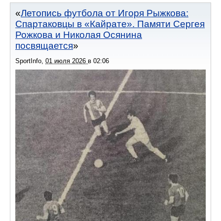
Летопись футбола от Игоря Рыжкова:
Спартаковцы в «Кайрате». Памяти Сергея
Рожкова и Николая Осянина
посвящается
SportInfo
,
01 июля 2026
в
02:06