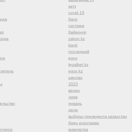
акту
covid-19
анда
басе
система
ар
байконур
орда
zakon kz
bank
последний
дук
egov
legalbet kz
одитель
egov kz
школах
ы
2023
ведио
лиев
тельство
январь
дели
выборы президента казахстан
баян есентаева
хтинск
мамлютка