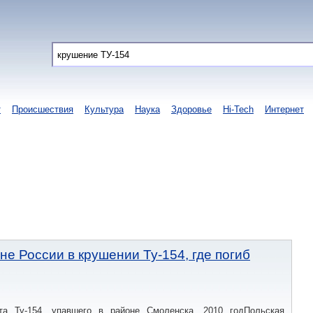
т
Происшествия
Культура
Наука
Здоровье
Hi-Tech
Интернет
не России в крушении Ту-154, где погиб
та Ту-154, упавшего в районе Смоленска, 2010 годПольская