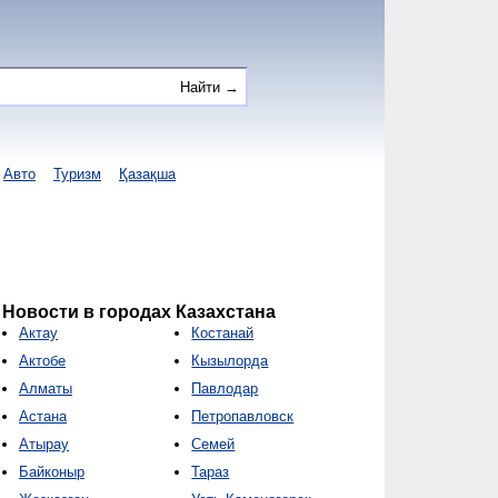
Авто
Туризм
Қазақша
Новости в городах Казахстана
Актау
Костанай
Актобе
Кызылорда
Алматы
Павлодар
Астана
Петропавловск
Атырау
Семей
Байконыр
Тараз