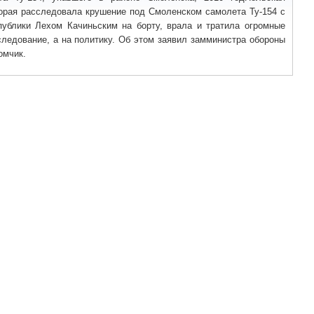
торая расследовала крушение под Смоленском самолета Ту-154 с
публики Лехом Качиньским на борту, врала и тратила огромные
следование, а на политику. Об этом заявил замминистра обороны
омчик.