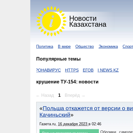
Новости
Казахстана
Политика
В мире
Общество
Экономика
Спор
Популярные темы
ZAKON
КОРОНАВИРУС
HTTPS
ЕГОВ
I NEWS KZ
крушение ТУ-154: новости
← Назад
1
Вперёд →
Польша откажется от версии о ви
Качиньский
Газета.ru
,
16 декабря 2023
в
02:46
Обломки самоле