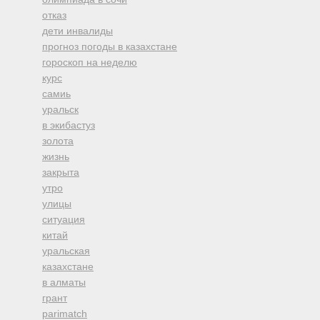
отказ
дети инвалиды
прогноз погоды в казахстане
гороскоп на неделю
курс
самиь
уральск
в экибастуз
золота
жизнь
закрыта
утро
улицы
ситуация
китай
уральская
казахстане
в алматы
грант
parimatch