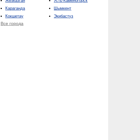
Жезказган
Усть-Каменогорск
Караганда
Шымкент
Кокшетау
Экибастуз
Все города