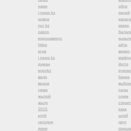
наии
обсе
i-news kz
ресей
новое
караг
nur kz
керек
zakon
балал
коронавирус
кызыл
https
айта
егов
видео
i news kz
майку
думан
фото
egovkz
руков
видо
банка
видое
выбор
семе
салы
жылой
олим
жылу
строи
2015
кака
клуб
штаб
сегодня
друг
дани
приша