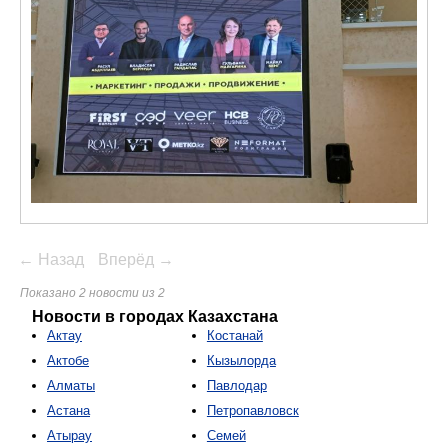
← Назад
Вперёд →
Показано 2 новости из 2
Новости в городах Казахстана
Актау
Костанай
Актобе
Кызылорда
Алматы
Павлодар
Астана
Петропавловск
Атырау
Семей