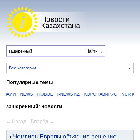
Новости
Казахстана
Все категории
Популярные темы
НАИИ
NEWS
НОВОЕ
I-NEWS KZ
КОРОНАВИРУС
NUR KZ
зашоренный: новости
← Назад
Вперёд →
Чемпион Европы объяснил решение