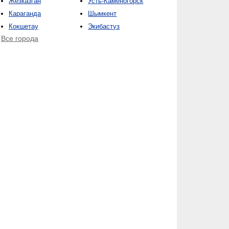
Жезказган
Усть-Каменогорск
Караганда
Шымкент
Кокшетау
Экибастуз
Все города