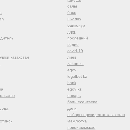
салы
ы
басе
ар
школах
байконур
друг
одитель
последний
ведио
covid-19
лики казахстан
лиев
е
zakon kz
egov
legalbet kz
bank
ма
egov kz
тельство
январь
баян есентаева
орда
дели
выборы президента казахстан
хтинск
мамлютка
новоишимское