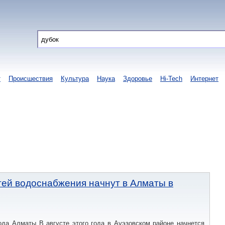
т
Происшествия
Культура
Наука
Здоровье
Hi-Tech
Интернет
тей водоснабжения начнут в Алматы в
ода Алматы В августе этого года в Ауэзовском районе начнется