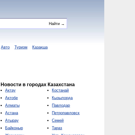
Авто
Туризм
Қазақша
Новости в городах Казахстана
Актау
Костанай
Актобе
Кызылорда
Алматы
Павлодар
Астана
Петропавловск
Атырау
Семей
Байконыр
Тараз