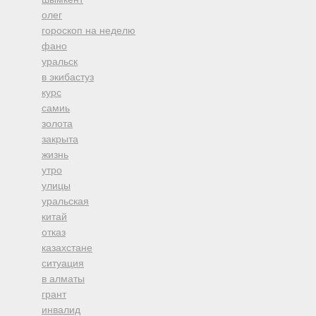
олег
гороскоп на неделю
фано
уральск
в экибастуз
курс
самиь
золота
закрыта
жизнь
утро
улицы
уральская
китай
отказ
казахстане
ситуация
в алматы
грант
инвалид