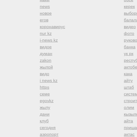
news
керек
новое
выбор
егов
балал
коронавирус
видео
nur kz
фото
i-news kz
руков
видое
банка
думан
ук рк
zakon
респуб
жылой
актоб
видо
кака
i news kz
айту
https
штаб
семе
систе
egovkz
строи
жылу
олим
дани
кызыл
клуб
айта
сегодня
приша
аэропорт
актас