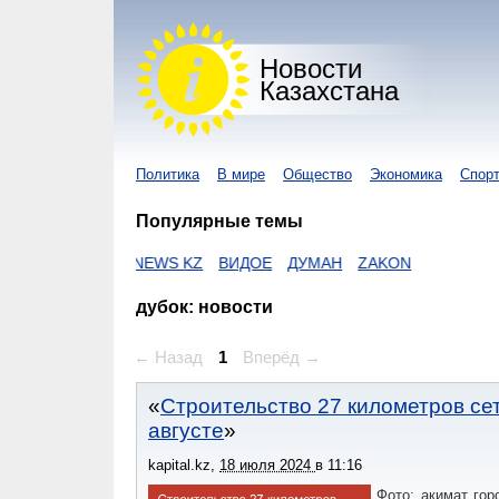
Новости
Казахстана
Политика
В мире
Общество
Экономика
Спор
Популярные темы
С
NUR KZ
I-NEWS KZ
ВИДОЕ
ДУМАН
ZAKON
дубок: новости
← Назад
1
Вперёд →
Строительство 27 километров се
августе
kapital.kz
,
18 июля 2024
в
11:16
Фото: акимат гор