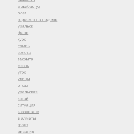
в экибастуз
олег
гороскоп на неделю
уральск
фано
курс
самиь
золота
закрыта
жизнь
утро
улицы
отказ
уральская
китай
ситуация
казахстане
в алматы
грант
инвалид