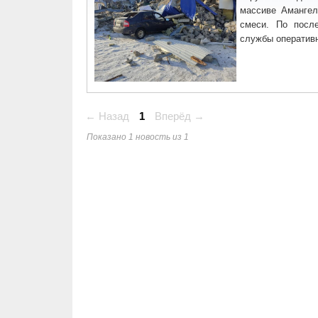
массиве Амангел
смеси. По посл
службы оперативн
← Назад
1
Вперёд →
Показано 1 новость из 1