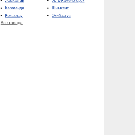
Жезказган
Усть-Каменогорск
Караганда
Шымкент
Кокшетау
Экибастуз
Все города