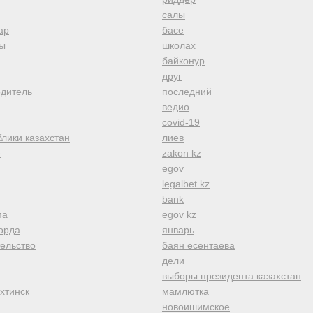
салы
ар
басе
ы
школах
байконур
друг
одитель
последний
ведио
covid-19
лики казахстан
лиев
е
zakon kz
egov
legalbet kz
bank
ма
egov kz
орда
январь
тельство
баян есентаева
дели
выборы президента казахстан
хтинск
мамлютка
новоишимское