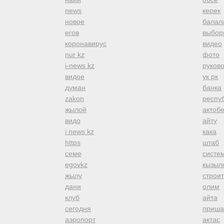
news
керек
новое
балал
егов
выбор
коронавирус
видео
nur kz
фото
i-news kz
руков
видое
ук рк
думан
банка
zakon
респуб
жылой
актоб
видо
айту
i news kz
кака
https
штаб
семе
систе
egovkz
кызыл
жылу
строи
дани
олим
клуб
айта
сегодня
приша
аэропорт
актас