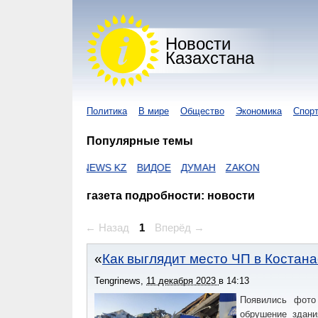
Новости
Казахстана
Политика
В мире
Общество
Экономика
Спор
Популярные темы
С
NUR KZ
I-NEWS KZ
ВИДОЕ
ДУМАН
ZAKON
газета подробности: новости
← Назад
1
Вперёд →
Как выглядит место ЧП в Костана
Tengrinews
,
11 декабря 2023
в
14:13
Появились фото
обрушение здани