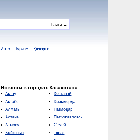
Авто
Туризм
Қазақша
Новости в городах Казахстана
Актау
Костанай
Актобе
Кызылорда
Алматы
Павлодар
Астана
Петропавловск
Атырау
Семей
Байконыр
Тараз