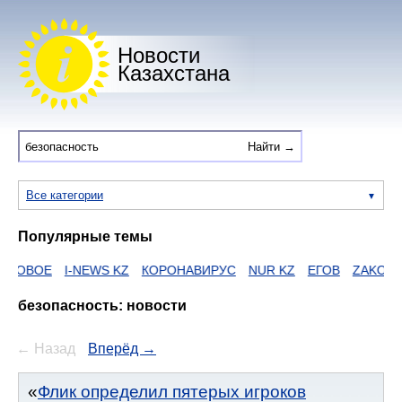
Новости
Казахстана
Все категории
Популярные темы
Е
I-NEWS KZ
КОРОНАВИРУС
NUR KZ
ЕГОВ
ZAKON
HTTPS
безопасность: новости
← Назад
Вперёд →
Флик определил пятерых игроков