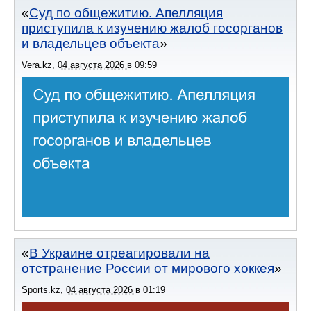
Суд по общежитию. Апелляция
приступила к изучению жалоб госорганов
и владельцев объекта
Vera.kz
,
04 августа 2026
в
09:59
В Украине отреагировали на
отстранение России от мирового хоккея
Sports.kz
,
04 августа 2026
в
01:19