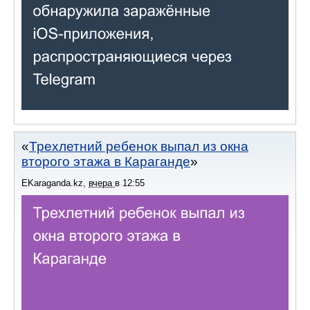
Трехлетний ребенок выпал из окна
второго этажа в Караганде
EKaraganda.kz
,
вчера
в
12:55