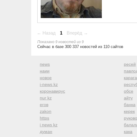
← Назад
1
Вперёд →
Показано 9 новостей из 9
Сейчас в базе 300 337 новостей из 110 сайтов
news
ресей
наии
павло
новое
караг
i-news kz
респуб
коронавирус
обсе
nur kz
айту
егов
банка
zakon
керек
https
руков
i news kz
балал
думан
кака