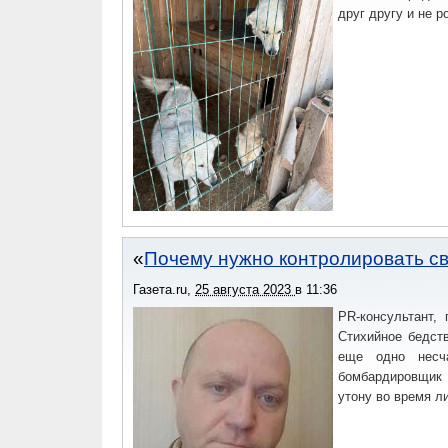
друг другу и не р
Почему нужно контролировать св
Газета.ru
,
25 августа 2023
в
11:36
PR-консультант,
Стихийное бедст
еще одно несча
бомбардировщик 
утону во время л