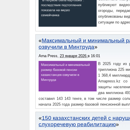
публикуют видео
огороды, переда
опубликованы вид
ситуации по адре
Максимальный и минимальный ра
озвучили в Минтруда
Arna Press
,
23 января 2026
в
16:01
В 2025 году из 
триллиона 225 ми
1 368,4 миллиард
Arnapress.kz со
защиты населени
два миллиона 491
составил 143 143 тенге, в том числе размер соли
начала 2025 года размер базовой пенсионной вып
инфляции, определяемым Национальным банком РК
инфляции на 2%.Кроме того, по поручению гл
150 казахстанских детей с нару
осуществляется ежегодное поэтапное повышение
слухоречевую реабилитацию
минимума, максимальной – до 120%.Так, с 1 янва