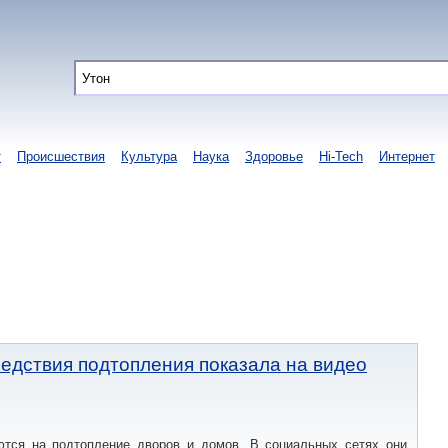
т
Происшествия
Культура
Наука
Здоровье
Hi-Tech
Интернет
ледствия подтопления показала на видео
тся на подтопление дворов и домов. В социальных сетях они