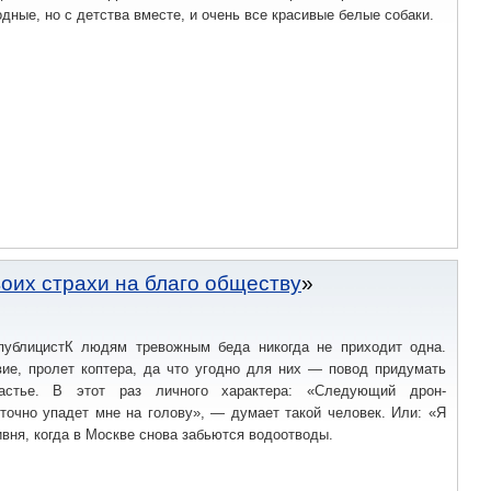
одные, но с детства вместе, и очень все красивые белые собаки.
оих страхи на благо обществу
 публицистК людям тревожным беда никогда не приходит одна.
вие, пролет коптера, да что угодно для них — повод придумать
стье. В этот раз личного характера: «Следующий дрон-
точно упадет мне на голову», — думает такой человек. Или: «Я
ивня, когда в Москве снова забьются водоотводы.