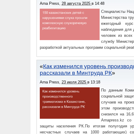
65% до 70% от прожиточного минимума, что сост
Arna Press
,
28 августа 2025
в
14:48
прожиточного минимума, что составляло 50 851
Специалисты Нац
пенсионных выплат из бюджета увеличены на 10%
Министерства тр
ежегодный курс
наблюдения для 
человек из всех
службу Министер
разработкой актуальных программ социальной реа
Как изменился уровень производ
рассказали в Минтруда РК
Arna Press
,
23 июля 2025
в
13:18
По данным Комит
социальной защи
случаев на произ
этом производс
снизился на 16,
Arnapress.kz со
защиты населения РК.По итогам полугодия ур
несчастных случаев на 1000 работающих) со