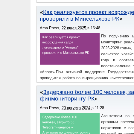
сохраняется в промышленных регионах республики
Как реализуется проект возрожд
проверили в Минсельхозе РК
Arna Press
,
22 июля 2025
в
16:48
По поручению м
мониторинг реал
2025-2028 годы»,
сельского хозяй
году в соответ
восстановление 
«Апорт».При активной поддержке Государстве
проводится работа по выращиванию качественног
будущих садов с сортом «Апорт».«Стоит отметить,
районах Жунгарского Алатау, проведен посев се
Задержано более 100 человек, за
зимняя окулировка на площади 10 гектаров для
финмониторингу РК
пресс-службы ведомства.Рабочую поездку пре
совещание под председательством вице-министра 
Arna Press
,
20 августа 2024
в
11:28
Агентством по 
органами пресеч
наркотиков с во
ссылкой на прес