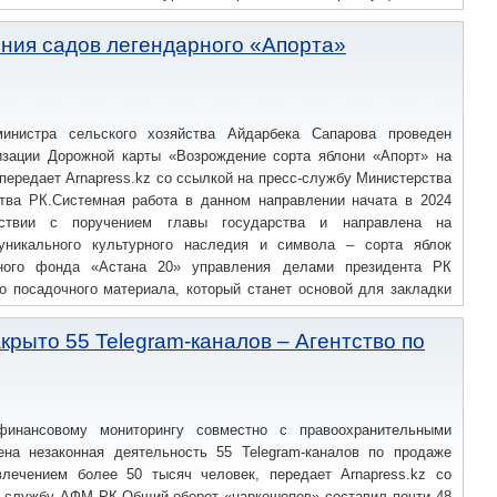
.
ения садов легендарного «Апорта»
инистра сельского хозяйства Айдарбека Сапарова проведен
изации Дорожной карты «Возрождение сорта яблони «Апорт» на
 передает Arnapress.kz со ссылкой на пресс-службу Министерства
ства РК.Системная работа в данном направлении начата в 2024
ствии с поручением главы государства и направлена на
уникального культурного наследия и символа – сорта яблок
нного фонда «Астана 20» управления делами президента РК
о посадочного материала, который станет основой для закладки
 что в 2024 году собраны семена дикой яблони Сиверса в горных
мян и создан питомник сеянцев, в феврале 2025 года проведена
крыто 55 Telegram-каналов – Агентство по
 подготовки качественных саженцев», – говорится в сообщении
дставителей министерства в Алматинскую область завершило
сельского хозяйства Азата Султанова.
финансовому мониторингу совместно с правоохранительными
ена незаконная деятельность 55 Telegram-каналов по продаже
влечением более 50 тысяч человек, передает Arnapress.kz со
с-службу АФМ РК.Общий оборот «наркошопов» составил почти 48