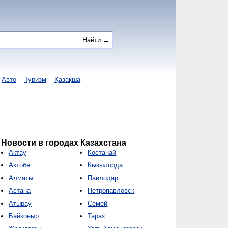
Авто
Туризм
Қазақша
Новости в городах Казахстана
Актау
Костанай
Актобе
Кызылорда
Алматы
Павлодар
Астана
Петропавловск
Атырау
Семей
Байконыр
Тараз