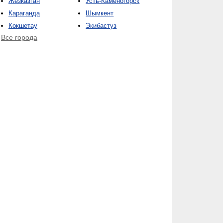
Жезказган
Усть-Каменогорск
Караганда
Шымкент
Кокшетау
Экибастуз
Все города