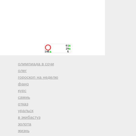
олимпиада в сочи
олег
гороскоп на неделю
фано
курс
самиь
отказ
уральск
в экибастуз
золота
жизнь