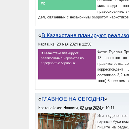
миллиарда те
правоохранитель
дел, связанных с незаконным оборотом наркотиков
В Казахстане планируют реализо
kapital.kz
,
28 мая 2024
в
12:56
Фото: Руслан Пр
13 проектов по
правительства со
корреспондент 
составило 3,2 мл
тонн) более чем в
ГЛАВНОЕ НА СЕГОДНЯ
Костанайские Новости
,
02 мая 2024
в
10:11
Эти подопечные 
группы «Рука пом
пишите на редак