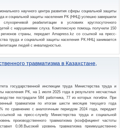
авляло 32 360 тенге, максимальный размер – со 105 до 110% от
 тенге.«Как сообщалось ранее, с 1 января 2026 года размеры
ионального научного центра развития сферы социальной защиты
.
уда и социальной защиты населения РК (ННЦ) успешно завершили
 слухоречевой реабилитации в условиях круглосуточного
детей с нарушениями слуха. Комплексную помощь получили 150
 регионов страны, передает Arnapress.kz со ссылкой на пресс-
ства труда и социальной защиты населения РК.ННЦ занимается
билитации людей с инвалидностью.
ственного травматизма в Казахстане,
ета государственной инспекции труда Министерства труда и
ты населения РК, на 1 июля 2025 года в результате несчастных
водстве пострадали 584 работника, 77 из которых погибли. При
твенный травматизм по итогам шести месяцев текущего года
6% по сравнению с аналогичным периодом 2024 года, передает
 ссылкой на пресс-службу Министерства труда и социальной
овень производственного травматизма (коэффициент частоты
ставил 0,08.Высокий уровень травматизма преимущественно