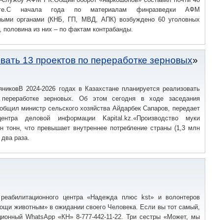
нге.С начала года по материалам финразведки АФМ
ными органами (КНБ, ГП, МВД, АПК) возбуждено 60 уголовных
, половина из них – по фактам контрабанды.
вать 13 проектов по переработке зерновых
яниковВ 2024-2026 годах в Казахстане планируется реализовать
 переработке зерновых. Об этом сегодня в ходе заседания
общил министр сельского хозяйства Айдарбек Сапаров, передает
центра деловой информации Kapital.kz.«Производство муки
н тонн, что превышает внутреннее потребление страны (1,3 млн
 два раза.
реабилитационного центра «Надежда плюс kst» и волонтеров
ощи животным» в ожидании своего Человека. Если вы тот самый,
ционный WhatsApp «КН» 8-777-442-11-22. Три сестры «Может, мы