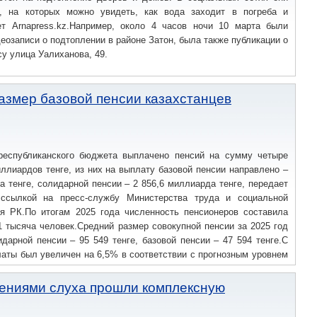
, на которых можно увидеть, как вода заходит в погреба и
ет Arnapress.kz.Например, около 4 часов ночи 10 марта были
еозаписи о подтоплении в районе Затон, была также публикации о
су улица Уалиханова, 49.
змер базовой пенсии казахстанцев
республиканского бюджета выплачено пенсий на сумму четыре
ллиардов тенге, из них на выплату базовой пенсии направлено –
а тенге, солидарной пенсии – 2 856,6 миллиарда тенге, передает
 ссылкой на пресс-службу Министерства труда и социальной
я РК.По итогам 2025 года численность пенсионеров составила
 тысяча человек.Средний размер совокупной пенсии за 2025 год
дарной пенсии – 95 549 тенге, базовой пенсии – 47 594 тенге.С
латы был увеличен на 6,5% в соответствии с прогнозным уровнем
, солидарной пенсии – на 8,5%, то есть с опережением уровня
авы государства, начиная с 2023 года в течение пяти лет,
шениями слуха прошли комплексную
 минимальной базовой пенсии до 70% от величины прожиточного
ря 2025 года минимальный размер базовой пенсии был увеличен с