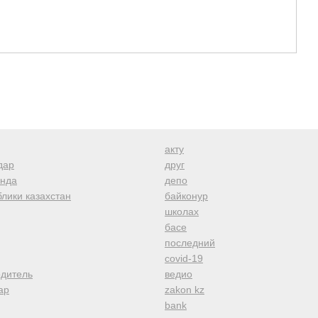
акту
дар
друг
анда
депо
лики казахстан
байконур
школах
басе
последний
covid-19
одитель
ведио
ар
zakon kz
bank