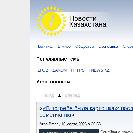
Новости
Казахстана
Политика
В мире
Общество
Экономика
Спор
Популярные темы
NUR KZ
ЕГОВ
ZAKON
HTTPS
I NEWS KZ
Утон: новости
← Назад
1
Вперёд →
«В погребе была картошка»: пос
семейчанка
Arna Press
,
10 марта 2026
в
20:58
Семейчане жалую