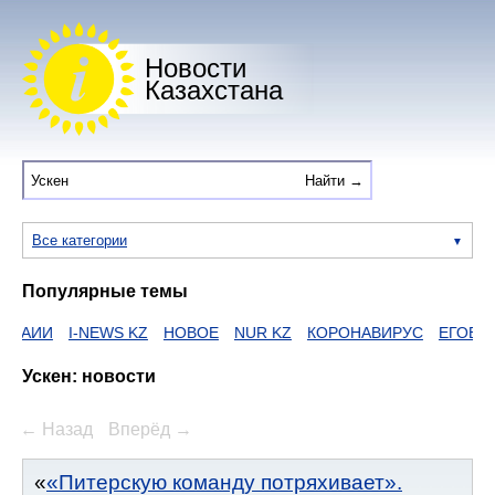
Новости
Казахстана
Все категории
Популярные темы
АИИ
I-NEWS KZ
НОВОЕ
NUR KZ
КОРОНАВИРУС
ЕГОВ
ZA
Ускен: новости
← Назад
Вперёд →
«Питерскую команду потряхивает».