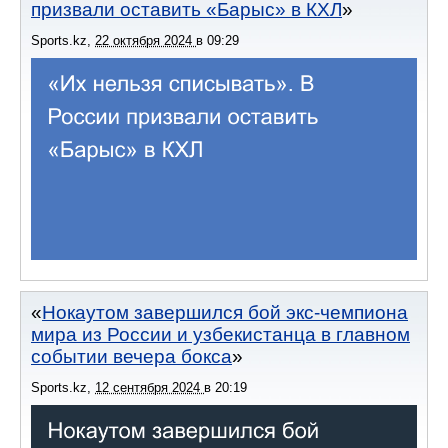
призвали оставить «Барыс» в КХЛ
Sports.kz
,
22 октября 2024
в
09:29
Нокаутом завершился бой экс-чемпиона
мира из России и узбекистанца в главном
событии вечера бокса
Sports.kz
,
12 сентября 2024
в
20:19