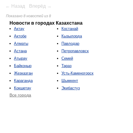
← Назад
Вперёд →
Показано 8 новостей из 8
Новости в городах Казахстана
Актау
Костанай
Актобе
Кызылорда
Алматы
Павлодар
Астана
Петропавловск
Атырау
Семей
Байконыр
Тараз
Жезказган
Усть-Каменогорск
Караганда
Шымкент
Кокшетау
Экибастуз
Все города