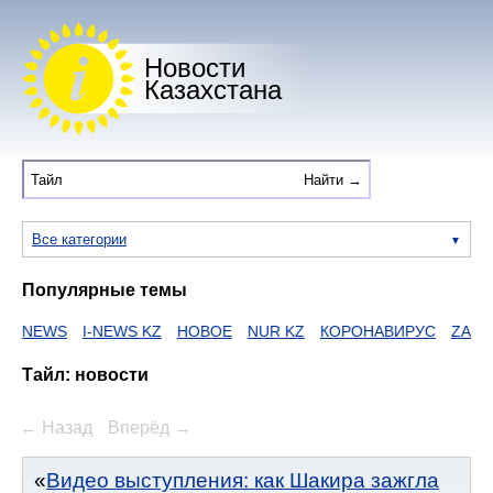
Новости
Казахстана
Все категории
Популярные темы
NEWS
I-NEWS KZ
НОВОЕ
NUR KZ
КОРОНАВИРУС
ZAKON
Тайл: новости
← Назад
Вперёд →
Видео выступления: как Шакира зажгла