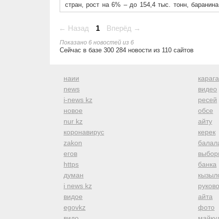
стран, рост на 6% – до 154,4 тыс. тонн, баранин
выступают такие страны-покупатели российской
Армения, Кыргызстан, Азербайджан, Молдова), А
← Назад
1
Вперёд →
Аравия, ОАЭ, Кувейт, Иордания), Африки (Ангола,
Показано 6 новостей из 6
событиями следите через наш Твиттер @tazabek
Сейчас в базе 300 284 новости из 110 сайтов
наии
караг
news
видео
i-news kz
ресей
новое
обсе
nur kz
айту
коронавирус
керек
zakon
балал
егов
выбор
https
банка
думан
кызыл
i news kz
руков
видое
айта
egovkz
фото
видо
майку