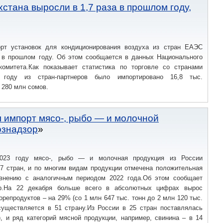
стана выросли в 1,7 раза в прошлом году,
рт установок для кондиционирования воздуха из стран ЕАЭС
а в прошлом году. Об этом сообщается в данных Национального
 комитета.Как показывает статистика по торговле со странами
году из стран-партнеров было импортировано 16,8 тыс.
 280 млн сомов.
л импорт мясо-, рыбо — и молочной
ознадзор
23 году мясо-, рыбо — и молочная продукция из России
77 стран, и по многим видам продукции отмечена положительная
внению с аналогичным периодом 2022 года.Об этом сообщает
ор.На 22 декабря больше всего в абсолютных цифрах вырос
орепродуктов – на 29% (со 1 млн 647 тыс. тонн до 2 млн 120 тыс.
осуществляется в 51 страну.Из России в 25 стран поставлялась
, и ряд категорий мясной продукции, например, свинина – в 14