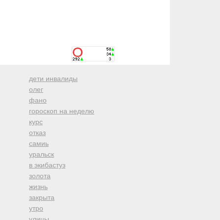
дети инвалиды
олег
фано
гороскоп на неделю
курс
отказ
самиь
уральск
в экибастуз
золота
жизнь
закрыта
утро
улицы