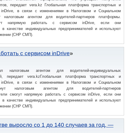
итов, передает vera.kz Глобальная платформа транспортных и
 inDrive, в связи с изменениями в Налоговом и Социальном
ут налоговым агентом для водителей-партнеров платформы.
ут напрямую работать с сервисом inDrive, если они
ы в качестве индивидуальных предпринимателей и используют
жении (СНР СМП).
ботать с сервисом inDrive
пил налоговым агентом для водителей-индивидуальных
ей, передает vera.kzГлобальная платформа транспортных и
 inDrive, в связи с изменениями в Налоговом и Социальном
анут налоговым агентом для водителей-партнеров
ели смогут напрямую работать с сервисом inDrive, если они
ы в качестве индивидуальных предпринимателей и используют
жении (СНР СМП).
е выросло со 1 до 140 случаев за год, —