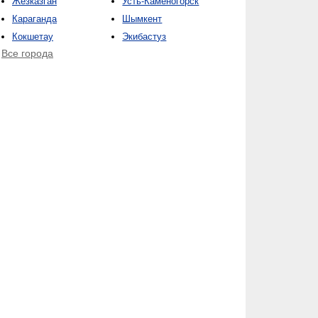
Жезказган
Усть-Каменогорск
Караганда
Шымкент
Кокшетау
Экибастуз
Все города