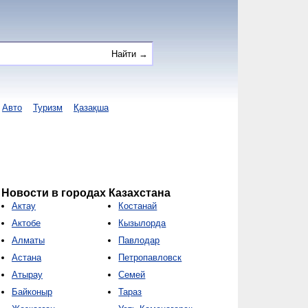
Авто
Туризм
Қазақша
Новости в городах Казахстана
Актау
Костанай
Актобе
Кызылорда
Алматы
Павлодар
Астана
Петропавловск
Атырау
Семей
Байконыр
Тараз