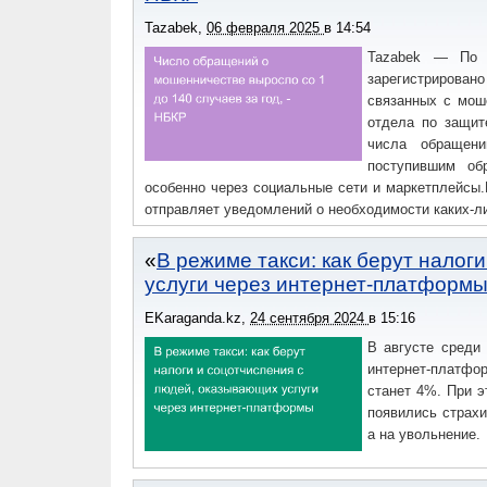
Tazabek
,
06 февраля 2025
в
14:54
Tazabek — По с
зарегистрировано
связанных с мош
отдела по защит
числа обращени
поступившим об
особенно через социальные сети и маркетплейсы.
отправляет уведомлений о необходимости каких-л
В режиме такси: как берут налог
услуги через интернет-платформ
EKaraganda.kz
,
24 сентября 2024
в
15:16
В августе среди
интернет-платфор
станет 4%. При э
появились страхи 
а на увольнение.