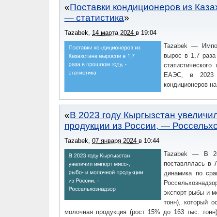
Поставки кондиционеров из Казах
— статистика
Tazabek
,
14 марта 2024
в
19:04
Tazabek — Импо
вырос в 1,7 раз
статистического
ЕАЭС, в 2023 
кондиционеров на
В 2023 году Кыргызстан увеличи
продукции из России, — Россельх
Tazabek
,
07 января 2024
в
10:44
Tazabek — В 20
поставлялась в 
динамика по сра
Россельхознадз
экспорт рыбы и м
тонн), который 
молочная продукция (рост 15% до 163 тыс. тонн)