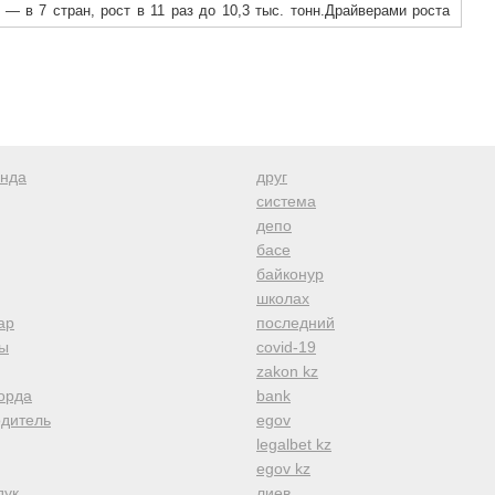
а — в 7 стран, рост в 11 раз до 10,3 тыс. тонн.Драйверами роста
 продукции как государства ЕАЭС и СНГ (Беларусь, Казахстан,
зии (Китай, Вьетнам, Монголия), Ближнего Востока (Саудовская
 Конго, Гана, Бенин, Гвинея, Габон, Кот д`Ивуар).За последними
анда
друг
система
депо
басе
байконур
школах
ар
последний
ы
covid-19
zakon kz
орда
bank
одитель
egov
legalbet kz
egov kz
дук
лиев