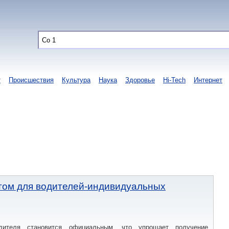
т
Происшествия
Культура
Наука
Здоровье
Hi-Tech
Интернет
нтом для водителей-индивидуальных
ителя становится официальным, что упрощает получение