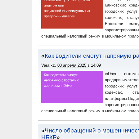
банковских кред
городских услуг
кодексах, стан
Водители смог
зарегистрирован
специальный налоговый режим в мобильном прило
Как водители смогут напрямую ра
Vera.kz
,
08 апреля 2025
в
14:09
inDrive высту
предпринимател
городских услуг
кодексах, ст
платформы.Водит
зарегистрирован
специальный налоговый режим в мобильном прило
Число обращений о мошенничеств
НБКР