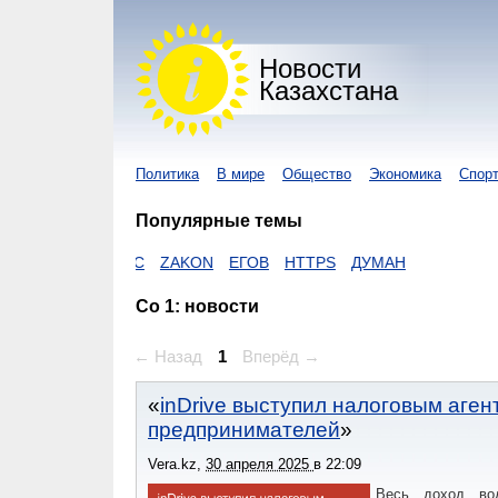
Новости
Казахстана
Политика
В мире
Общество
Экономика
Спор
Популярные темы
КОРОНАВИРУС
ZAKON
ЕГОВ
HTTPS
ДУМАН
Со 1: новости
← Назад
1
Вперёд →
inDrive выступил налоговым аге
предпринимателей
Vera.kz
,
30 апреля 2025
в
22:09
Весь доход вод