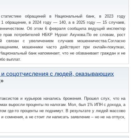
татистике обращений в Национальный банк, в 2023 году
 1 обращение, в 2024 году — 140, а в 2025 году — 15 случаев,
енничеством. Об этом 6 февраля сообщила ведущий инспектор
е прав потребителей НБКР Нурзат Акунова.По ее словам, рост
й связан с увеличением случаев мошенничества.Согласно
ращениям, мошенники часто действуют при онлайн-покупках,
Национальный банк напоминает, что не обзванивает граждан и не
ибо выплат.
и и соцотчисления с людей, оказывающих
ы
 таксистов и курьеров начались брожения. Прошел слух, что на
мах выросли проценты по налогам. Мол, был 1% ИПН с дохода, а
том где-то проценты не поднимут. В результате у людей массово
и сомнения, а не стоит ли написать заявление – но не на отпуск,