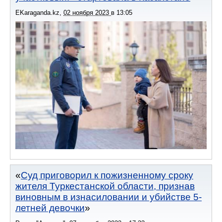
EKaraganda.kz
,
02 ноября 2023
в
13:05
Суд приговорил к пожизненному сроку
жителя Туркестанской области, признав
виновным в изнасиловании и убийстве 5-
летней девочки