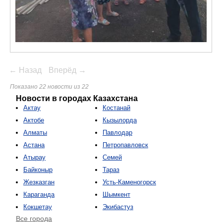
← Назад
Вперёд →
Показано 22 новости из 22
Новости в городах Казахстана
Актау
Костанай
Актобе
Кызылорда
Алматы
Павлодар
Астана
Петропавловск
Атырау
Семей
Байконыр
Тараз
Жезказган
Усть-Каменогорск
Караганда
Шымкент
Кокшетау
Экибастуз
Все города