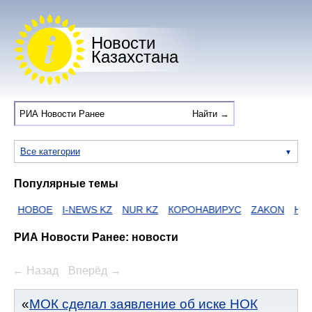
Новости
Казахстана
Все категории
Популярные темы
ОВОЕ
I-NEWS KZ
NUR KZ
КОРОНАВИРУС
ZAKON
HTTPS
РИА Новости Ранее: новости
← Назад
Вперёд →
МОК сделал заявление об иске НОК