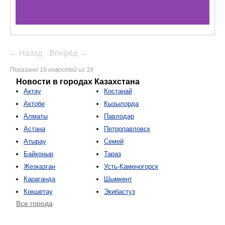
← Назад
Вперёд →
Показано 19 новостей из 19
Новости в городах Казахстана
Актау
Костанай
Актобе
Кызылорда
Алматы
Павлодар
Астана
Петропавловск
Атырау
Семей
Байконыр
Тараз
Жезказган
Усть-Каменогорск
Караганда
Шымкент
Кокшетау
Экибастуз
Все города