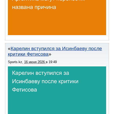
Карелин вступился за Исинбаеву после
критики Фетисова
Sports.kz
,
16 июня 2026
в
19:49