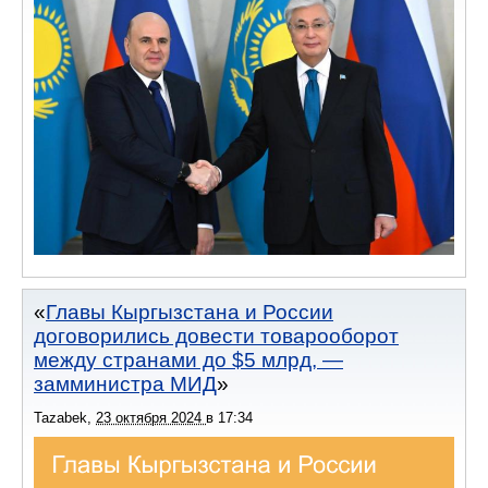
Главы Кыргызстана и России
договорились довести товарооборот
между странами до $5 млрд, —
замминистра МИД
Tazabek
,
23 октября 2024
в
17:34