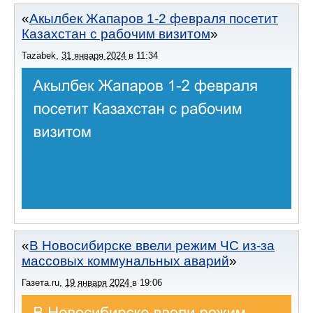
Акылбек Жапаров 1-2 февраля посетит
Казахстан с рабочим визитом
Tazabek
,
31 января 2024
в
11:34
В Новосибирске ввели режим ЧС из-за
массовых коммунальных аварий
Газета.ru
,
19 января 2024
в
19:06