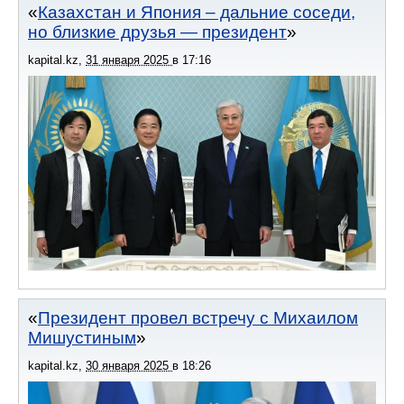
Казахстан и Япония – дальние соседи,
но близкие друзья — президент
kapital.kz
,
31 января 2025
в
17:16
Президент провел встречу с Михаилом
Мишустиным
kapital.kz
,
30 января 2025
в
18:26