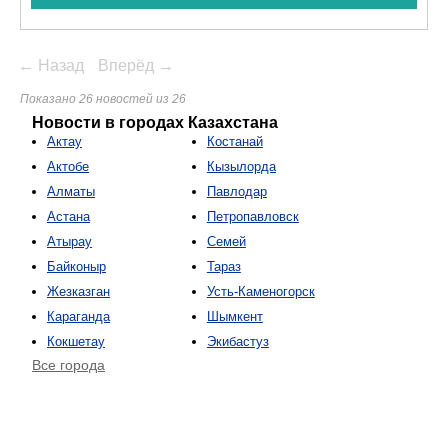
← Назад
Вперёд →
Показано 26 новостей из 26
Новости в городах Казахстана
Актау
Костанай
Актобе
Кызылорда
Алматы
Павлодар
Астана
Петропавловск
Атырау
Семей
Байконыр
Тараз
Жезказган
Усть-Каменогорск
Караганда
Шымкент
Кокшетау
Экибастуз
Все города