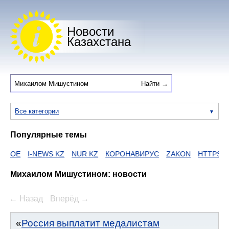
Новости
Казахстана
Все категории
Популярные темы
-NEWS KZ
NUR KZ
КОРОНАВИРУС
ZAKON
HTTPS
ЕГОВ
Д
Михаилом Мишустином: новости
← Назад
Вперёд →
Россия выплатит медалистам