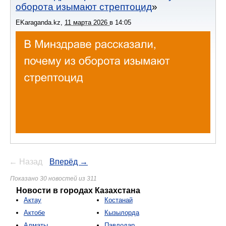
оборота изымают стрептоцид
EKaraganda.kz
,
11 марта 2026
в
14:05
← Назад
Вперёд →
Показано 30 новостей из 311
Новости в городах Казахстана
Актау
Костанай
Актобе
Кызылорда
Алматы
Павлодар