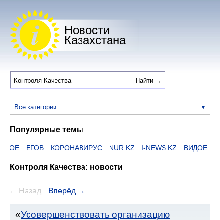
Новости
Казахстана
Все категории
Популярные темы
ЕГОВ
КОРОНАВИРУС
NUR KZ
I-NEWS KZ
ВИДОЕ
ДУМАН
Контроля Качества: новости
← Назад
Вперёд →
Усовершенствовать организацию