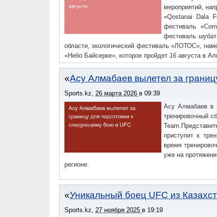
мероприятий, нап
«Qostanai Dala F
фестиваль «Comi
фестиваль шубата
области, экологический фестиваль «ЛОТОС», наме
«Небо Байсерке», которое пройдет 16 августа в А
отметил, что поддержка оказывается и уник
аудитории.«Одна из них — фестиваль Drive Foru
Асу Алмабаев вылетел за границ
Sports.kz
,
26 марта 2026
в
09:39
Асу Алмабаев в 
тренировочный сб
Team.Представит
приступит к тре
время тренировоч
уже на протяжени
регионе.
Уникальный боец UFC из Казахс
Sports.kz
,
27 ноября 2025
в
19:19