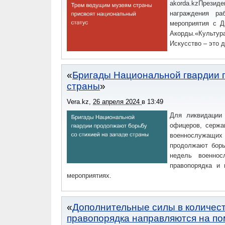
akorda.kzПрез
награждения ра
мероприятия с Д
Акорды.«Культу
Искусство – это д
Бригады Национальной гвардии п
страны
Vera.kz
,
26 апреля 2024
в
13:49
Для ликвидации
офицеров, сержа
военнослужащих
продолжают борь
недель военно
правопорядка и 
мероприятиях.
Дополнительные силы в количес
правопорядка направляются на п