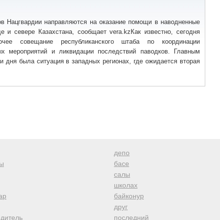
ов Нацгвардии направляются на оказание помощи в наводненные
е и севере Казахстана, сообщает vera.kzКак известно, сегодня
очее совещание республиканского штаба по координации
ых мероприятий и ликвидации последствий паводков. Главным
и дня была ситуация в западных регионах, где ожидается вторая
депо
ы
басе
салы
школах
ар
байконур
друг
одитель
последний