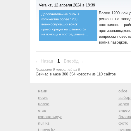
Vera.kz
,
12 апреля 2024
в
18:39
Более 1200 бойц
регионы на запад
состоялось раб
противопаводков
вопросом повестк
волна паводков.
← Назад
1
Вперёд →
Показано 9 новостей из 9
Сейчас в базе 300 354 новости из 110 сайтов
наии
обсе
news
выбор
новое
керек
егов
видео
коронавирус
балал
nur kz
фото
i-news kz
руков