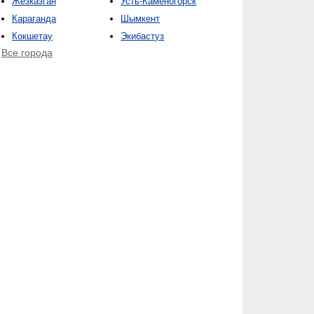
Жезказган
Усть-Каменогорск
Караганда
Шымкент
Кокшетау
Экибастуз
Все города