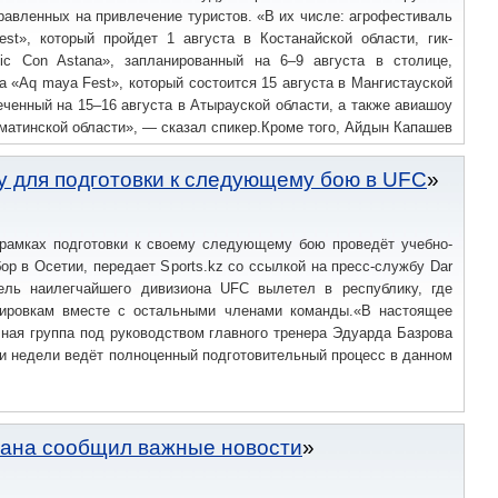
равленных на привлечение туристов. «В их числе: агрофестиваль
est», который пройдет 1 августа в Костанайской области, гик-
c Con Astana», запланированный на 6–9 августа в столице,
 «Aq maya Fest», который состоится 15 августа в Мангистауской
ченный на 15–16 августа в Атырауской области, а также авиашоу
лматинской области», — сказал спикер.Кроме того, Айдын Капашев
альным инициативам, вызывающим отклик у международной
m GREAT ORDA.
у для подготовки к следующему бою в UFC
рамках подготовки к своему следующему бою проведёт учебно-
ор в Осетии, передает Sports.kz со ссылкой на пресс-службу Dar
ель наилегчайшего дивизиона UFC вылетел в республику, где
нировкам вместе с остальными членами команды.«В настоящее
ная группа под руководством главного тренера Эдуарда Базрова
и недели ведёт полноценный подготовительный процесс в данном
тана сообщил важные новости