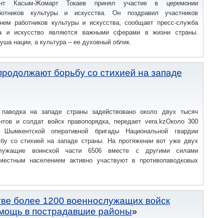
идент Касым-Жомарт Токаев принял участие в церемонии
ботников культуры и искусства. Он поздравил участников
нем работников культуры и искусства, сообщает пресс-служба
ра и искусство являются важными сферами в жизни страны.
уша нации, а культура – ее духовный облик.
родолжают борьбу со стихией на западе
 паводка на западе страны задействовано около двух тысяч
нтов и солдат войск правопорядка, передает vera.kzОколо 300
 Шымкентской оперативной бригады Национальной гвардии
бу со стихией на западе страны. На протяжении вот уже двух
служащие воинской части 6506 вместе с другими силами
местным населением активно участвуют в противопаводковых
тве более 1200 военнослужащих войск
омощь в пострадавшие районы