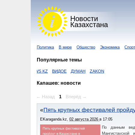
Новости
Казахстана
Политика
В мире
Общество
Экономика
Спор
Популярные темы
R KZ
I-NEWS KZ
ВИДОЕ
ДУМАН
ZAKON
Капашев: новости
← Назад
1
Вперёд →
Пять крупных фестивалей пройдут
EKaraganda.kz
,
02 августа 2026
в
17:05
По данным ведо
Мангистауской 