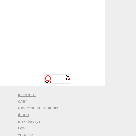
шымкент
олег
гороскоп на неделю
фано
в экибастуз
курс
уральск