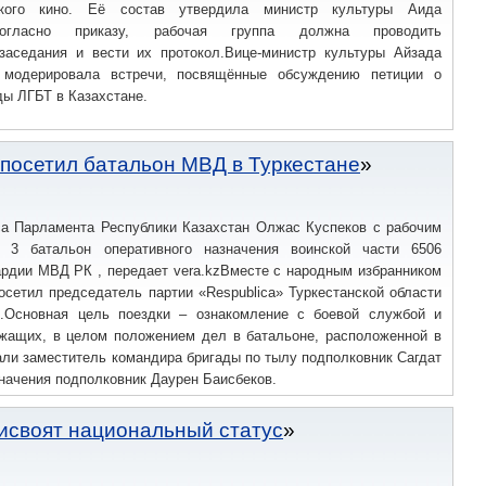
ского кино. Её состав утвердила министр культуры Аида
иСогласно приказу, рабочая группа должна проводить
заседания и вести их протокол.Вице-министр культуры Айзада
 модерировала встречи, посвящённые обсуждению петиции о
ды ЛГБТ в Казахстане.
посетил батальон МВД в Туркестане
а Парламента Республики Казахстан Олжас Куспеков с рабочим
л 3 батальон оперативного назначения воинской части 6506
ардии МВД РК , передает vera.kzВместе с народным избранником
осетил председатель партии «Respublica» Туркестанской области
.Основная цель поездки – ознакомление с боевой службой и
жащих, в целом положением дел в батальоне, расположенной в
ли заместитель командира бригады по тылу подполковник Сагдат
значения подполковник Даурен Баисбеков.
исвоят национальный статус