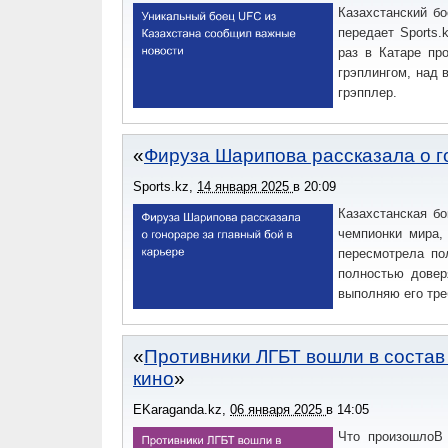
Казахстанский б
передает Sports
раз в Катаре пр
грэплингом, над
грэпплер.
Фируза Шарипова рассказала о г
Sports.kz
,
14 января 2025
в
20:09
Казахстанская б
чемпионки мира,
пересмотрела по
полностью довер
выполняю его тре
Противники ЛГБТ вошли в состав
кино
EKaraganda.kz
,
06 января 2025
в
14:05
Что произошлоВ 