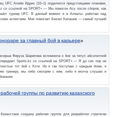
оец UFC Алиби Идрис (10–1) поделился предстоящими планами,
.kz со ссылкой на SPORT+.— Мы помогли Асу после сборов, как
ошёл турнир UFC. В данный момент я в Алматы: работаю над
 всеми аспектами. Мне помогает Бекзат Капашев — самый лучший
онораре за главный бой в карьере
оксерша Фируза Шарипова вспомнила о бое за титул абсолютной
 передает Sports.kz со ссылкой на SPORT+.— Я до сих пор не
лностью тот бой с Кэти. Но я так поступаю с каждым боем, я
яю тренеру, мы либо смотрим с ним, либо я молча слушаю и
бования.
 рабочей группы по развитию казахского
Казахстане создана рабочая группа для разработки стратегии