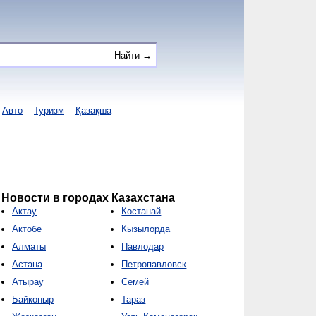
Авто
Туризм
Қазақша
Новости в городах Казахстана
Актау
Костанай
Актобе
Кызылорда
Алматы
Павлодар
Астана
Петропавловск
Атырау
Семей
Байконыр
Тараз