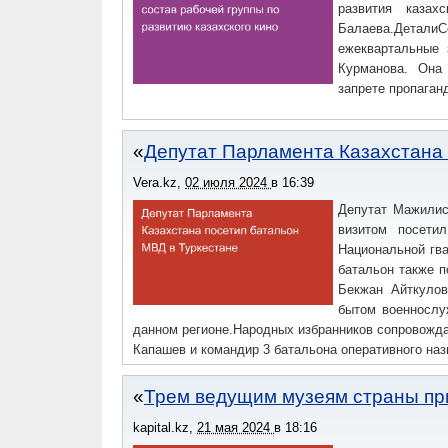
развития казах
Балаева.Детал
ежеквартальные 
Курманова. Она
запрете пропаган
Депутат Парламента Казахстана 
Vera.kz
,
02 июля 2024
в
16:39
Депутат Мажилис
визитом посети
Национальной гв
батальон также п
Бекжан Айткулов
бытом военнослу
данном регионе.Народных избранников сопровожда
Капашев и командир 3 батальона оперативного на
Трем ведущим музеям страны пр
kapital.kz
,
21 мая 2024
в
18:16