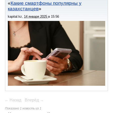
Какие смартфоны популярны у
казахстанцев
kapital.kz
,
14 января 2025
в
15:56
← Назад
Вперёд →
Показано 1 новость из 1