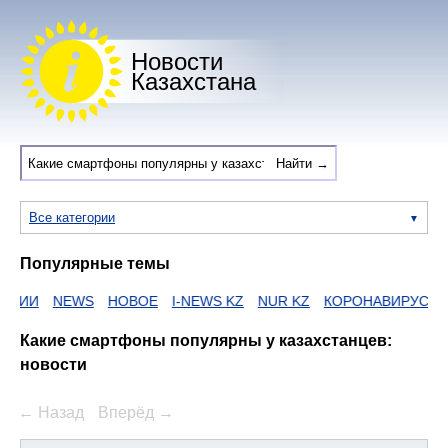
Новости
Казахстана
Все категории
Популярные темы
НАИИ
NEWS
НОВОЕ
I-NEWS KZ
NUR KZ
КОРОНАВИРУС
Z
Какие смартфоны популярны у казахстанцев:
новости
← Назад
Вперёд →