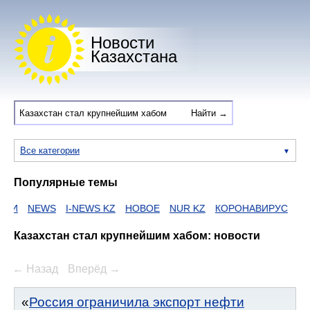
Новости
Казахстана
Все категории
Популярные темы
АИИ
NEWS
I-NEWS KZ
НОВОЕ
NUR KZ
КОРОНАВИРУС
ZA
Казахстан стал крупнейшим хабом: новости
← Назад
Вперёд →
Россия ограничила экспорт нефти