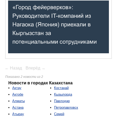
← Назад
Вперёд →
Показано 2 новости из 2
Новости в городах Казахстана
Актау
Костанай
Актобе
Кызылорда
Алматы
Павлодар
Астана
Петропавловск
Атырау
Семей