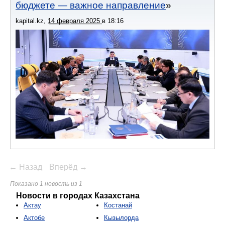
бюджете — важное направление
kapital.kz
,
14 февраля 2025
в
18:16
← Назад
Вперёд →
Показано 1 новость из 1
Новости в городах Казахстана
Актау
Костанай
Актобе
Кызылорда