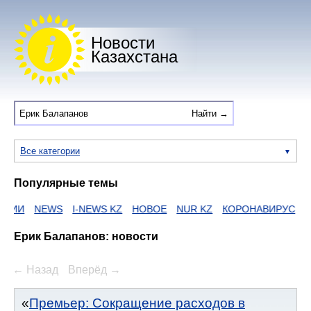
Новости
Казахстана
Все категории
Популярные темы
АИИ
NEWS
I-NEWS KZ
НОВОЕ
NUR KZ
КОРОНАВИРУС
Z
Ерик Балапанов: новости
← Назад
Вперёд →
Премьер: Сокращение расходов в