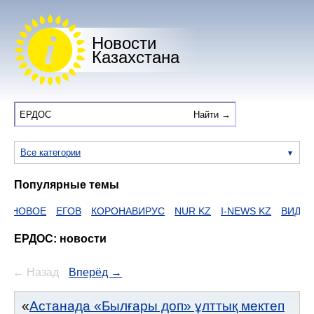
Новости
Казахстана
Все категории
Популярные темы
Е
ЕГОВ
КОРОНАВИРУС
NUR KZ
I-NEWS KZ
ВИДОЕ
ДУМА
ЕРДОС: новости
← Назад
Вперёд →
Астанада «Былғары доп» ұлттық мектеп