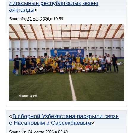
лигасының республикалық кезеңі
аяқталды
SportInfo
,
22 мая 2026
в
10:56
В сборной Узбекистана раскрыли связь
с Насановым и Сарсекбаевым
Sports.kz
,
24 марта 2026
в
02:49