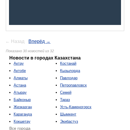
← Назад
Вперёд →
Показано 30 новостей из 32
Новости в городах Казахстана
Актау
Костанай
Актобе
Кызылорда
Алматы
Павлодар
Астана
Петропавловск
Атырау
Семей
Байконыр
Тараз
Жезказган
Усть-Каменогорск
Караганда
Шымкент
Кокшетау
Экибастуз
Все города