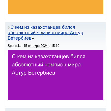
С кем из казахстанцев бился
абсолютный чемпион мира Артур
Бетербиев
Sports.kz
,
15 октября 2024
в
15:19