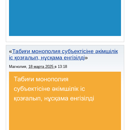
Табиғи монополия субъектісіне әкімшілік
іс қозғалып, нұсқама енгізілді
Магнолия
,
18 марта 2025
в
13:18