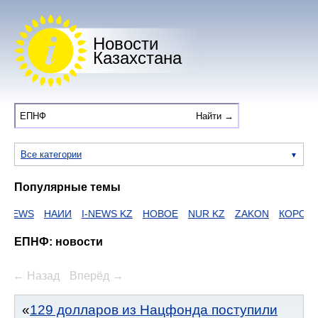
Новости
Казахстана
Все категории
Популярные темы
NEWS
НАИИ
I-NEWS KZ
НОВОЕ
NUR KZ
ZAKON
КОРОНА
ЕПНФ: новости
← Назад
Вперёд →
129 долларов из Нацфонда поступили