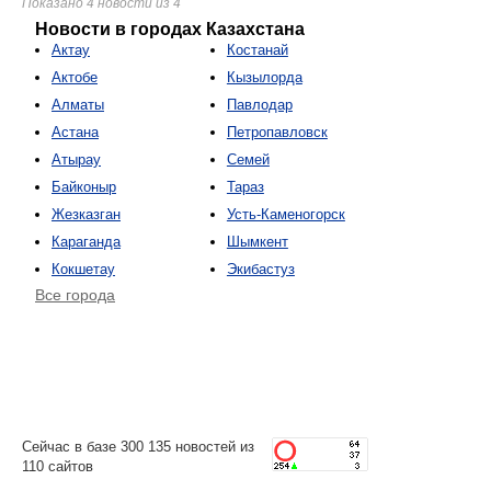
Показано 4 новости из 4
Новости в городах Казахстана
Актау
Костанай
Актобе
Кызылорда
Алматы
Павлодар
Астана
Петропавловск
Атырау
Семей
Байконыр
Тараз
Жезказган
Усть-Каменогорск
Караганда
Шымкент
Кокшетау
Экибастуз
Все города
Сейчас в базе 300 135 новостей из
110 сайтов