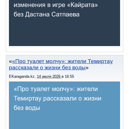
«Про туалет молчу»: жители Темиртау
рассказали о жизни без воды
EKaraganda.kz
,
14 июля 2026
в
16:55