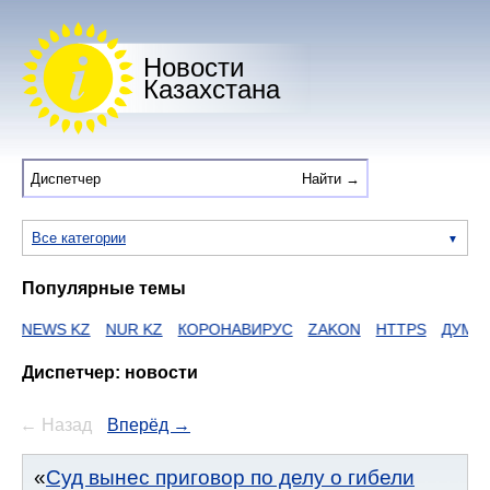
Новости
Казахстана
Все категории
Популярные темы
 KZ
NUR KZ
КОРОНАВИРУС
ZAKON
HTTPS
ДУМАН
ЕГОВ
Диспетчер: новости
← Назад
Вперёд →
Суд вынес приговор по делу о гибели