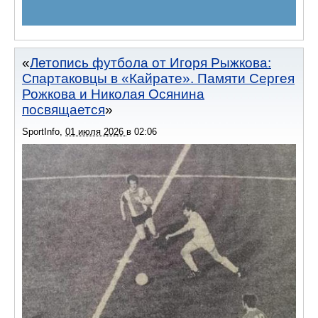
Летопись футбола от Игоря Рыжкова:
Спартаковцы в «Кайрате». Памяти Сергея
Рожкова и Николая Осянина
посвящается
SportInfo
,
01 июля 2026
в
02:06