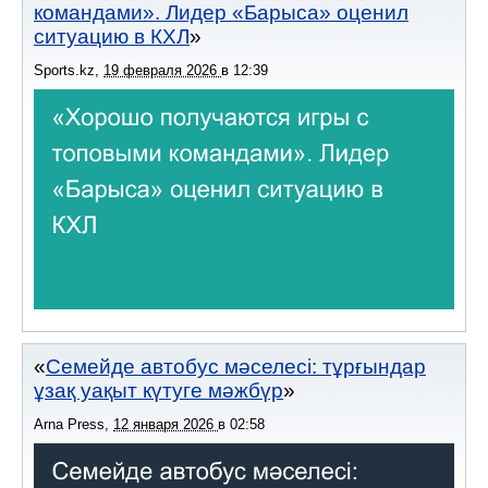
командами». Лидер «Барыса» оценил
ситуацию в КХЛ
Sports.kz
,
19 февраля 2026
в
12:39
Семейде автобус мәселесі: тұрғындар
ұзақ уақыт күтуге мәжбүр
Arna Press
,
12 января 2026
в
02:58