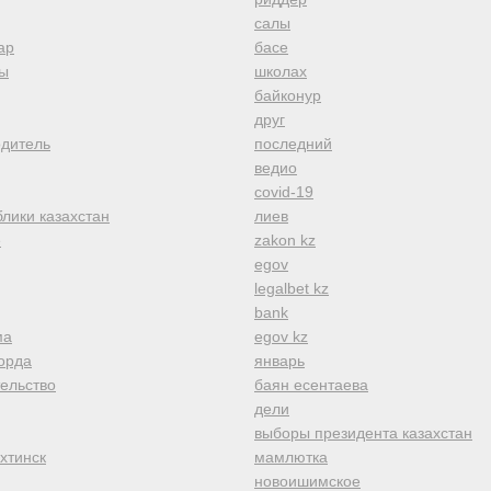
салы
ар
басе
ы
школах
байконур
друг
одитель
последний
ведио
covid-19
лики казахстан
лиев
е
zakon kz
egov
legalbet kz
bank
ма
egov kz
орда
январь
тельство
баян есентаева
дели
выборы президента казахстан
хтинск
мамлютка
новоишимское