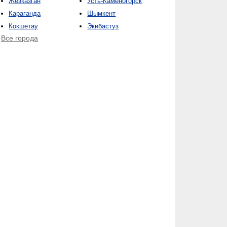
Жезказган
Усть-Каменогорск
Караганда
Шымкент
Кокшетау
Экибастуз
Все города