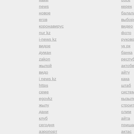
news
керек
новое
балал
егов
выбор
коронавирус
видео
nur kz
фото
i-news kz
руков
видое
ук рк
думан
банка
zakon
респуб
жылой
актоб
видо
айту
i news kz
кака
https
штаб
семе
систе
egovkz
кызыл
жылу
строи
дани
олим
клуб
айта
сегодня
приша
аэропорт
актас