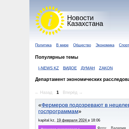
Новости
Казахстана
Политика
В мире
Общество
Экономика
Спор
Популярные темы
РУС
NUR KZ
I-NEWS KZ
ВИДОЕ
ДУМАН
ZAKON
Департамент экономических расследов
← Назад
1
Вперёд →
Фермеров подозревают в нецеле
госпрограммам
kapital.kz
,
19 февраля 2024
в
18:06
Фото: Валерия 