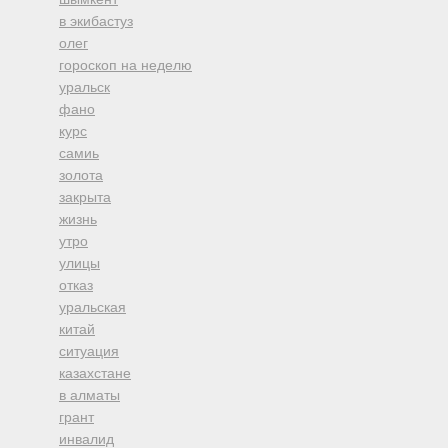
в экибастуз
олег
гороскоп на неделю
уральск
фано
курс
самиь
золота
закрыта
жизнь
утро
улицы
отказ
уральская
китай
ситуация
казахстане
в алматы
грант
инвалид