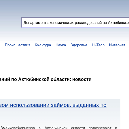
т
Происшествия
Культура
Наука
Здоровье
Hi-Tech
Интернет
аний по Актюбинской области: новости
вом использовании займов, выданных по
ЗмейковаФермеров в Актюбинской области подозревают в