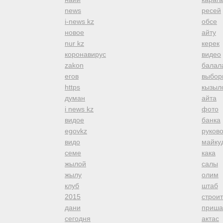
news
ресей
i-news kz
обсе
новое
айту
nur kz
керек
коронавирус
видео
zakon
балал
егов
выбор
https
кызыл
думан
айта
i news kz
фото
видое
банка
egovkz
руков
видо
майку
семе
кака
жылой
салы
жылу
олим
клуб
штаб
2015
строи
дани
приша
сегодня
актас