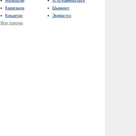
Жезказган
Усть-Каменогорск
Караганда
Шымкент
Кокшетау
Экибастуз
Все города