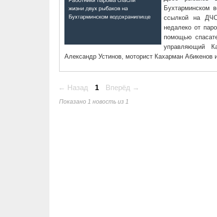
Бухтарминском в
ссылкой на ДЧС
недалеко от пар
помощью спасате
управляющий Ка
Александр Устинов, моторист Кахарман Абикенов 
← Назад
1
Вперёд →
Показано 1 новость из 1