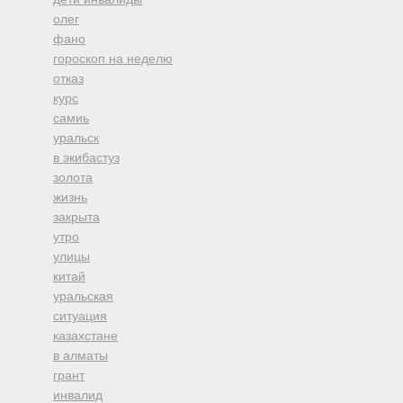
олег
фано
гороскоп на неделю
отказ
курс
самиь
уральск
в экибастуз
золота
жизнь
закрыта
утро
улицы
китай
уральская
ситуация
казахстане
в алматы
грант
инвалид