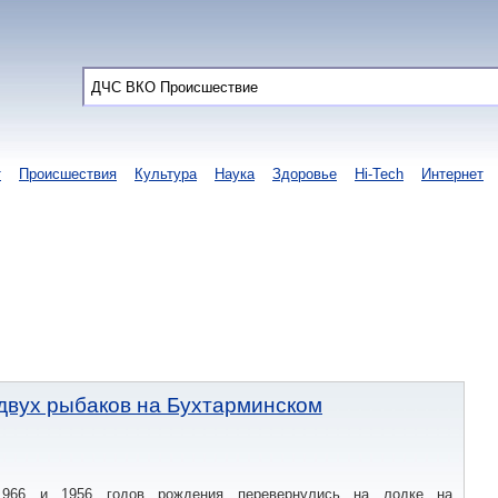
т
Происшествия
Культура
Наука
Здоровье
Hi-Tech
Интернет
двух рыбаков на Бухтарминском
1966 и 1956 годов рождения перевернулись на лодке на