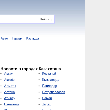
Авто
Туризм
Қазақша
Новости в городах Казахстана
Актау
Костанай
Актобе
Кызылорда
Алматы
Павлодар
Астана
Петропавловск
Атырау
Семей
Байконыр
Тараз