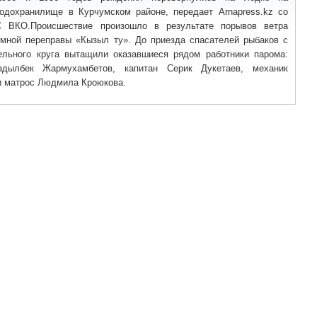
одохранилище в Курчумском районе, передает Arnapress.kz со
 ВКО.Происшествие произошло в результате порывов ветра
омной переправы «Кызыл ту». До приезда спасателей рыбаков с
льного круга вытащили оказавшиеся рядом работники парома:
дылбек Жармухамбетов, капитан Серик Дукетаев, механик
и матрос Людмила Кроюкова.