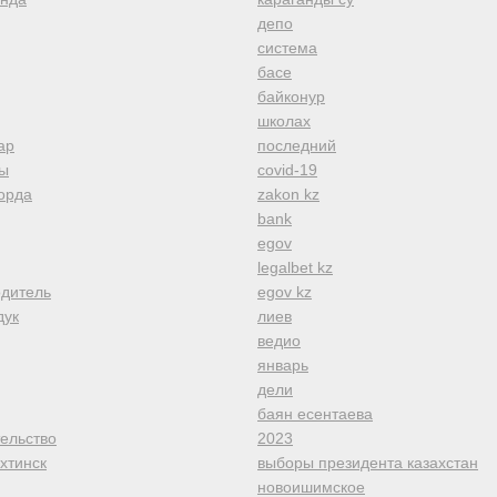
депо
система
басе
байконур
школах
ар
последний
ы
covid-19
орда
zakon kz
bank
egov
legalbet kz
одитель
egov kz
дук
лиев
ведио
январь
дели
баян есентаева
тельство
2023
хтинск
выборы президента казахстан
новоишимское