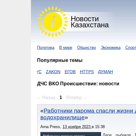
Новости
Казахстана
Политика
В мире
Общество
Экономика
Спор
Популярные темы
КОРОНАВИРУС
ZAKON
ЕГОВ
HTTPS
ДУМАН
ДЧС ВКО Происшествие: новости
← Назад
1
Вперёд →
Работники парома спасли жизни 
водохранилище
Arna Press
,
13 ноября 2023
в
15:38
Двое рыбаков 