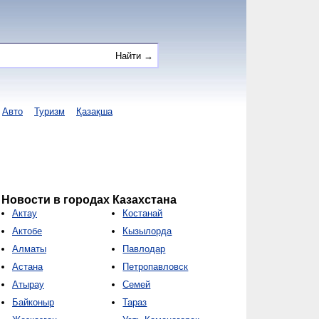
Авто
Туризм
Қазақша
Новости в городах Казахстана
Актау
Костанай
Актобе
Кызылорда
Алматы
Павлодар
Астана
Петропавловск
Атырау
Семей
Байконыр
Тараз