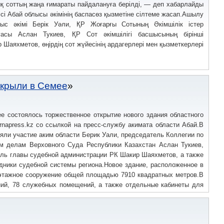
қ соттың жаңа ғимараты пайдалануға берілді, — деп хабарлайды
ісі Абай облысы әкімінің баспасөз қызметіне сілтеме жасап.Ашылу
лыс әкімі Берік Уәли, ҚР Жоғарғы Сотының Әкімшілік істер
ғасы Аслан Тукиев, ҚР Сот әкімшілігі басшысының бірінші
 Шаяхметов, өңірдің сот жүйесінің ардагерлері мен қызметкерлері
ткрыли в Семее
е состоялось торжественное открытие нового здания областного
rnapress.kz со ссылкой на пресс-службу акимата области Абай.В
яли участие аким области Берик Уали, председатель Коллегии по
м делам Верховного Суда Республики Казахстан Аслан Тукиев,
ель главы судебной администрации РК Шакир Шаяхметов, а также
дники судебной системы региона.Новое здание, расположенное в
хэтажное сооружение общей площадью 7910 квадратных метров.В
ний, 78 служебных помещений, а также отдельные кабинеты для