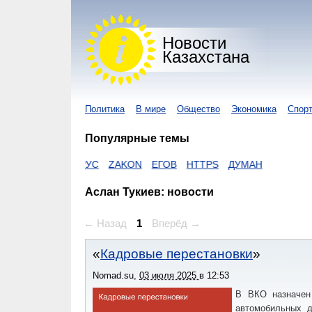
Новости
Казахстана
Политика
В мире
Общество
Экономика
Спор
Популярные темы
КОРОНАВИРУС
ZAKON
ЕГОВ
HTTPS
ДУМАН
Аслан Тукиев: новости
← Назад
1
Вперёд →
Кадровые перестановки
Nomad.su
,
03 июля 2025
в
12:53
В ВКО назначен 
автомобильных д