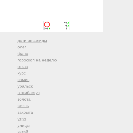
дети инвалиды
олег
фано
гороскоп на неделю
отказ
курс
самиь
уральск
в экибастуз
золота
жизнь
закрыта
утро
улицы
китай