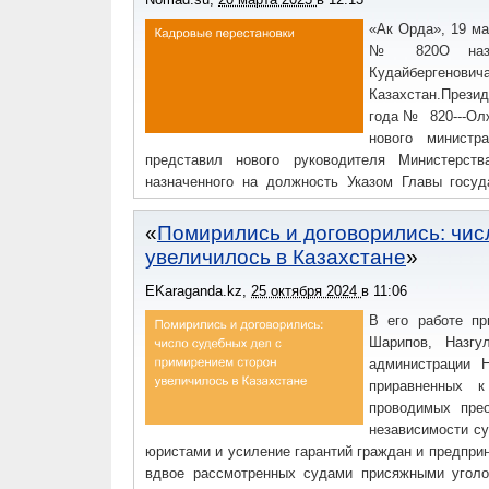
«Ак Орда», 19 ма
№ 820О назнач
Кудайберге
Казахстан.Презид
года№ 820---Олж
нового министра
представил нового руководителя Министерст
назначенного на должность Указом Главы госуд
Саткалиева за внесенный вклад в сферах нефте
пожелал успехов в дальнейшей деятельности на
Помирились и договорились: чис
представления нового министра отмечен большой 
увеличилось в Казахстане
области переработки и транспортировки нефтеп
обозначена цель по масштабному обновлению
EKaraganda.kz
,
25 октября 2024
в
11:06
Министерства энергетики во главе с новым минис
В его работе пр
среди которых строительство трех ТЭЦ, Экибас
Шарипов, Назгу
Западной зоны с Единой электроэнергетическ
администрации 
мощностей.Кроме того, обозначены приоритетные 
приравненных к
расширения нефтегазовых проектов, своевременн
проводимых прео
заводов, обеспечению стабильности в вопросах
независимости с
рынка.---Назначен руководитель Управления се
юристами и усиление гарантий граждан и предпри
АлматыАкимат города Алматы, 19 мартаРасп
вдвое рассмотренных судами присяжными уголо
руководителя Управления сейсмической безопа