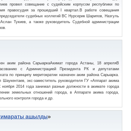
лиев провел совещание с судейским корпусом республики по
ния правосудия за прошедший I квартал.В работе совещания
 председатели судебных коллегий ВС Нурсерик Шарипов, Назгуль
Аслан Тукиев, а также руководитель Судебной администрации
ров.
чен аким района СарыаркаАкимат города Астаны, 18 апреляВ
асованию с Администрацией Президента РК и депутатами
хата по принципу меритократии назначен аким района Сарыарка.
 Шаукентаев, экс-заместитель руководителя ГУ «Аппарат акима
С ноября 2014 года занимал разные должности в акимате города
лении земельных отношений города, в Аппарате акима города,
льного контроля города и др.
 ғимараты ашылды