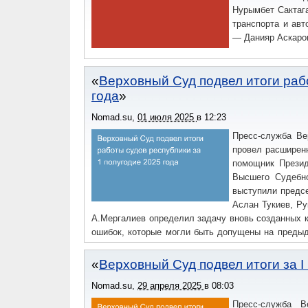
Нурымбет Сактаг
транспорта и авт
— Данияр Аскаро
Верховный Суд подвел итоги раб
года
Nomad.su
,
01 июля 2025
в
12:23
Пресс-служба Ве
провел расширен
помощник Прези
Высшего Судебн
выступили предс
Аслан Тукиев, Р
А.Мергалиев определил задачу вновь созданных 
ошибок, которые могли быть допущены на предыд
сохранение качества правосудия на фоне неуклон
Верховный Суд подвел итоги за I
Nomad.su
,
29 апреля 2025
в
08:03
Пресс-служба В