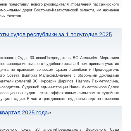
анов представил нового руководителя Управления пассажирского
омобильных дорог Восточно-Казахстанской области, им назначен
вич Уахитов.
оты судов республики за 1 полугодие 2025
рховного Суда, 30 июняПредседатель ВС Асламбек Мергалиев
ное совещание высшего судебного органа.В нем приняли участие
дента по правовым вопросам Ержан Жиенбаев и Председатель
ого Совета Дмитрий Малахов.Вначале с обзорными докладами
едатели коллегий ВС Нурсерик Шарипов, Назгуль Рахметуллина,
уководитель Судебной администрации Наиль Ахметзакиров.Далее
кассационных судов – стать эффективным фильтром от судебных
ущих стадиях.В части гражданского судопроизводства отмечено
ного роста рассмотренных дел.
 квартал 2025 года
ерховного Суда, 28 апреляПредседатель Верховного Суда