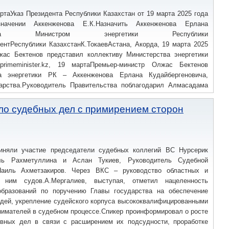
ртаУказ Президента Республики Казахстан от 19 марта 2025 года
ении Аккенженова Е.К.Назначить Аккенженова Ерлана
новича Министром энергетики Республики
ентРеспублики КазахстанК.ТокаевАстана, Акорда, 19 марта 2025
ас Бектенов представил коллективу Министерства энергетики
primeminister.kz, 19 мартаПремьер-министр Олжас Бектенов
ва энергетики РК – Аккенженова Ерлана Кудайбергеновича,
арства.Руководитель Правительства поблагодарил Алмасадама
газовой, нефтегазохимической промышленности, энергетики и
 посту председателя Агентства РК по атомной энергии.В ходе
ло судебных дел с примирением сторон
опыт работы Ерлана Аккенженова в сфере нефти и газа, в т.ч. в
родуктов.Премьер-министр подчеркнул, что Главой государства
 энергетической инфраструктуры страны.Перед коллективом
тром поставлены задачи по реализации стратегических проектов,
иняли участие председатели судебных коллегий ВС Нурсерик
тузской ГРЭС-3, завершение объединения электрических сетей
ль Рахметуллина и Аслан Тукиев, Руководитель Судебной
ой системой страны и ввод дополнительных энергетических
Наиль Ахметзакиров. Через ВКС – руководство областных и
направления работы по исполнению поручений Президента в части
 ним судов.А.Мергалиев, выступая, отметил нацеленность
ой реализации проектов по строительству газоперерабатывающих
бразований по поручению Главы государства на обеспечение
 производства нефтепродуктов и обеспечения ими внутреннего
удей, укрепление судейского корпуса высококвалифицированными
йсмической безопасности и мобилизационной подготовки города
нимателей в судебном процессе.Спикер проинформировал о росте
оряжением акима Алматы Ерболата Досаева на должность
вных дел в связи с расширением их подсудности, проработке
сности и мобилизационной подготовки города назначен Ерик