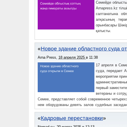
Семейде облысты
Arnapress.kz тілш
салтанатына об
алқасының төра
орынбасары Шәкір
қатысты.
Новое здание областного суда о
Arna Press
,
18 апреля 2025
в
11:38
17 апреля в Семе
суда, передает A
мероприятии прин
административны
первый заместит
ветераны и сотру
Семее, представляет собой современное четыре
нем оборудованы девять залов судебных заседа
медиатора, адвоката, прокурора и омбудсмена.
Кадровые перестановки
Nomad.su
,
20 марта 2025
в
12:13