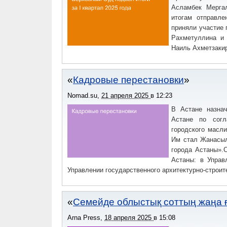
Асламбек Мерга
итогам отправле
приняли участие
Рахметуллина и 
Наиль Ахметзаки
Кадровые перестановки
Nomad.su
,
21 апреля 2025
в
12:23
В Астане назна
Астане по согл
городского масли
Им стал Жанасыл
города Астаны».
Астаны: в Управ
Управлении государственного архитектурно-строите
Семейде облыстық соттың жаңа
Arna Press
,
18 апреля 2025
в
15:08