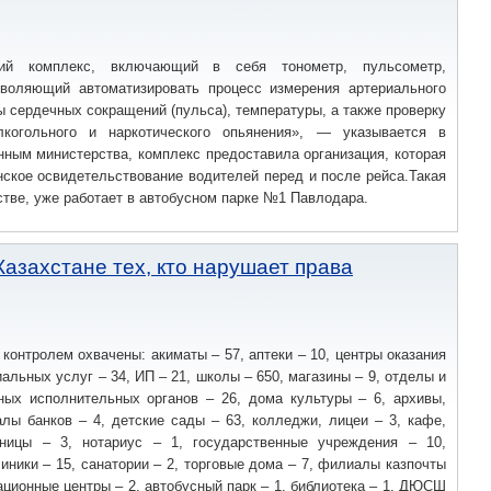
ий комплекс, включающий в себя тонометр, пульсометр,
зволяющий автоматизировать процесс измерения артериального
ы сердечных сокращений (пульса), температуры, а также проверку
лкогольного и наркотического опьянения», — указывается в
ным министерства, комплекс предоставила организация, которая
ское освидетельствование водителей перед и после рейса.Такая
стве, уже работает в автобусном парке №1 Павлодара.
азахстане тех, кто нарушает права
контролем охвачены: акиматы – 57, аптеки – 10, центры оказания
альных услуг – 34, ИП – 21, школы – 650, магазины – 9, отделы и
ных исполнительных органов – 26, дома культуры – 6, архивы,
лы банков – 4, детские сады – 63, колледжи, лицеи – 3, кафе,
иницы – 3, нотариус – 1, государственные учреждения – 10,
иники – 15, санатории – 2, торговые дома – 7, филиалы казпочты
тационные центры – 2, автобусный парк – 1, библиотека – 1, ДЮСШ