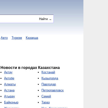
Авто
Туризм
Қазақша
Новости в городах Казахстана
Актау
Костанай
Актобе
Кызылорда
Алматы
Павлодар
Астана
Петропавловск
Атырау
Семей
Байконыр
Тараз