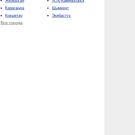
Жезказган
Усть-Каменогорск
Караганда
Шымкент
Кокшетау
Экибастуз
Все города