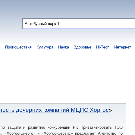
т
Происшествия
Культура
Наука
Здоровье
Hi-Tech
Интернет
ность дочерних компаний МЦПС Хоргос
 по защите и развитию конкуренции РК Приватизировать ТОО
», «Хоргос-Энерго» и «Хоргос-Сервис» предлагает Агентство по