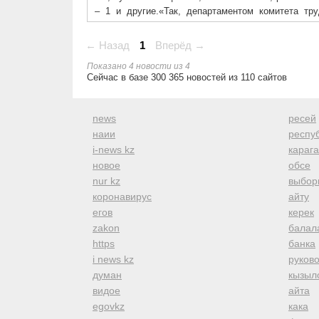
– 1 и другие.«Так, департаментом комитета тр
основании обращения лица с инвалидностью перв
дома по факту отсутствия доступа для людей с о
← Назад
1
Вперёд →
Показано 4 новости из 4
Сейчас в базе 300 365 новостей из 110 сайтов
news
ресей
наии
респуб
i-news kz
караг
новое
обсе
nur kz
выбор
коронавирус
айту
егов
керек
zakon
балал
https
банка
i news kz
руков
думан
кызыл
видое
айта
egovkz
кака