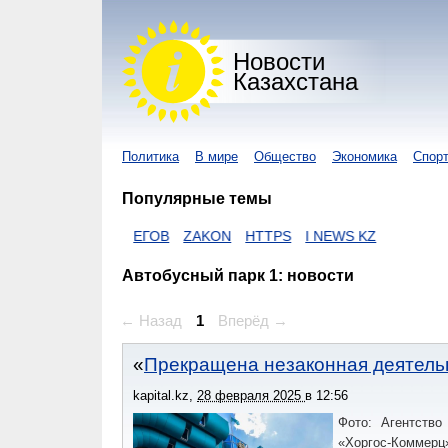
Новости
Казахстана
Политика
В мире
Общество
Экономика
Спор
Популярные темы
ОРОНАВИРУС
ЕГОВ
ZAKON
HTTPS
I NEWS KZ
Автобусный парк 1: новости
← Назад
1
Вперёд →
Прекращена незаконная деятель
kapital.kz
,
28 февраля 2025
в
12:56
Фото: Агентство
«Хоргос-Коммерц