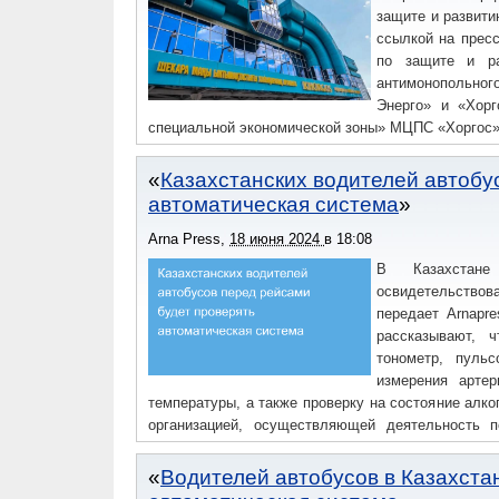
защите и развити
ссылкой на прес
по защите и ра
антимонопольног
Энерго» и «Хор
специальной экономической зоны» МЦПС «Хоргос»
Казахстанских водителей автобу
автоматическая система
Arna Press
,
18 июня 2024
в
18:08
В Казахстане
освидетельство
передает Arnapr
рассказывают, 
тонометр, пульс
измерения артер
температуры, а также проверку на состояние алко
организацией, осуществляющей деятельность п
освидетельствования водителей», – говорится 
система уже работает в автобусном парке №1 Пав
Водителей автобусов в Казахста