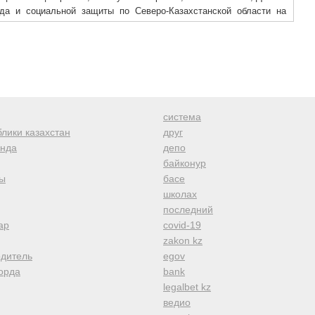
уда и социальной защиты по Северо-Казахстанской области на
ой группы проведены внеплановые проверки аптеки и торгового
собыми потребностями.
система
лики казахстан
друг
анда
депо
байконур
ы
басе
школах
последний
ар
covid-19
zakon kz
одитель
egov
орда
bank
legalbet kz
ведио