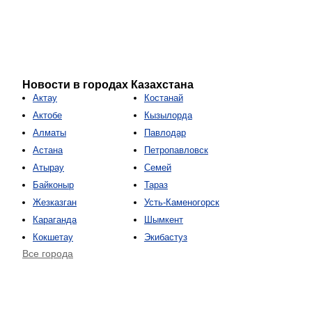
Новости в городах Казахстана
Актау
Костанай
Актобе
Кызылорда
Алматы
Павлодар
Астана
Петропавловск
Атырау
Семей
Байконыр
Тараз
Жезказган
Усть-Каменогорск
Караганда
Шымкент
Кокшетау
Экибастуз
Все города